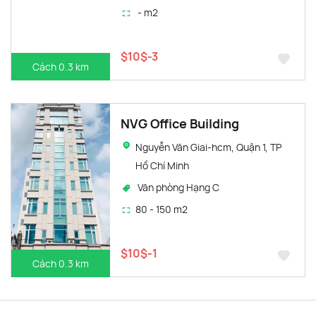
- m2
$10$-3
Cách 0.3 km
NVG Office Building
Nguyễn Văn Giai-hcm, Quận 1, TP
Hồ Chí Minh
Văn phòng Hạng C
80 - 150 m2
$10$-1
Cách 0.3 km