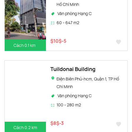
Hồ Chí Minh
Văn phòng Hạng C
60 - 647 m2
$10$-5
Cách 0.1 km
Tuildonai Building
Điện Biên Phủ-hcm, Quận 1, TP Hồ
Chí Minh
Văn phòng Hạng C
100 - 280 m2
$8$-3
Cách 0.2 km