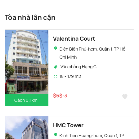
Tòa nhà lân cận
Valentina Court
Điện Biên Phủ-hcm, Quận 1, TP Hồ
Chí Minh
Văn phòng Hạng C
18 - 179 m2
$6$-3
Cách 0.1 km
HMC Tower
Đinh Tiên Hoàng-hcm, Quận 1, TP