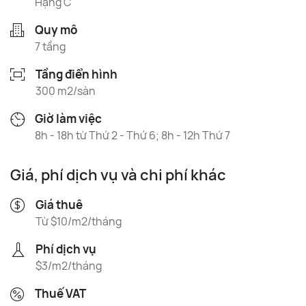
Hạng C
Quy mô
7 tầng
Tầng điển hình
300 m2/sàn
Giờ làm việc
8h - 18h từ Thứ 2 - Thứ 6; 8h - 12h Thứ 7
Giá, phí dịch vụ và chi phí khác
Giá thuê
Từ $10/m2/tháng
Phí dịch vụ
$3/m2/tháng
Thuế VAT