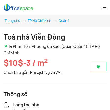
Trang chủ
TP Hồ Chí Minh
Quận 1
Toà nhà Viễn Đông
14 Phan Tôn, Phường Đa Kao, (Quận Quận 1), TP Hồ
Chí Minh
2
$10$-3 / m
Chưa bao gồm Phí dịch vụ và VAT
Thông số
Hạng tòa nhà