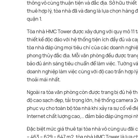
thông vô cùng thuận tiện và đắc địa. Sở hữu thiết 
thuê hợp lý, tòa nhà đã và đang là lựa chọn hàng
quận 1.
Tòa nhà HMC Tower được xây dựng với quy mô 11 tần
thiết kế độc đáo với hệ thống tiện ích đầy đủ và
tòa nhà đáp ứng mọi tiêu chí của các doanh nghiệp
phong thủy đắc địa. Mỗi văn phòng đều được trang
bảo đủ ánh sáng tiêu chuẩn để làm việc. Tường vá
doanh nghiệp làm việc cùng với độ cao trần hợp l
thoải mái nhất.
Ngoài ra tòa văn phòng còn được trang bị đủ hệ 
độ cao sạch đẹp, tải trọng lớn, hệ thống camera 
phục vụ cho toàn bộ tòa nhà khi xảy ra sự cố về đi
Internet chất lượng cao,… đảm bảo đáp ứng mọi n
Đặc biệt mức giá thuê tại tòa nhà vô cùng ưu đãi c
– 463 – 629 – 647 m2, tòa nhà HMC Tower là lựa 