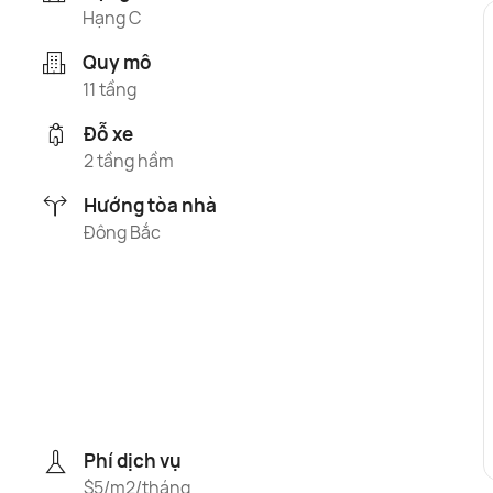
Hạng C
Quy mô
11 tầng
Đỗ xe
2 tầng hầm
Hướng tòa nhà
Đông Bắc
Phí dịch vụ
$5/m2/tháng