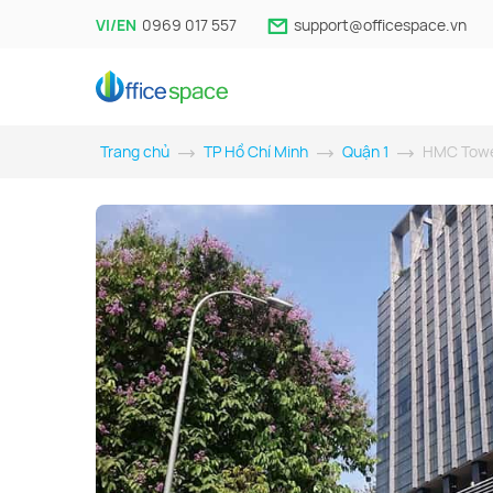
VI/EN
0969 017 557
support@officespace.vn
Trang chủ
TP Hồ Chí Minh
Quận 1
HMC Tow