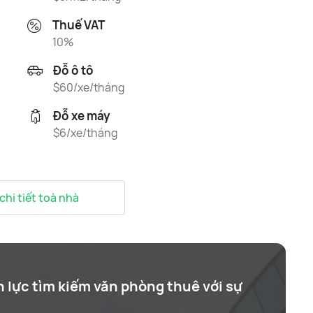
Thuế VAT
10%
Đỗ ô tô
$60/xe/tháng
Đỗ xe máy
$6/xe/tháng
 chi tiết toà nhà
n lực tìm kiếm văn phòng thuê với sự