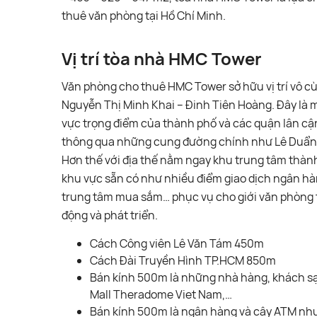
thuê văn phòng tại Hồ Chí Minh.
Vị trí tòa nhà HMC Tower
Văn phòng cho thuê HMC Tower sở hữu vị trí vô cù
Nguyễn Thị Minh Khai – Đinh Tiên Hoàng. Đây là mộ
vực trọng điểm của thành phố và các quận lân cậ
thông qua những cung đường chính như Lê Duẩn,
Hơn thế với địa thế nằm ngay khu trung tâm thàn
khu vực sẵn có như nhiều điểm giao dịch ngân hàng
trung tâm mua sắm… phục vụ cho giới văn phòng t
động và phát triển.
Cách Công viên Lê Văn Tám 450m
Cách Đài Truyền Hình TP.HCM 850m
Bán kính 500m là những nhà hàng, khách sạ
Mall Theradome Viet Nam,…
Bán kính 500m là ngân hàng và cây ATM nh