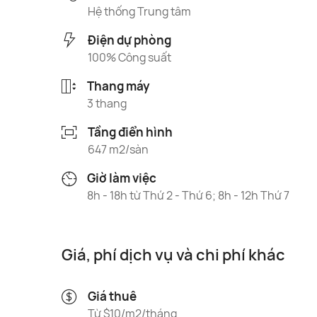
Hệ thống Trung tâm
Điện dự phòng
100% Công suất
Thang máy
3 thang
Tầng điển hình
647 m2/sàn
Giờ làm việc
8h - 18h từ Thứ 2 - Thứ 6; 8h - 12h Thứ 7
Giá, phí dịch vụ và chi phí khác
Giá thuê
Từ $10/m2/tháng