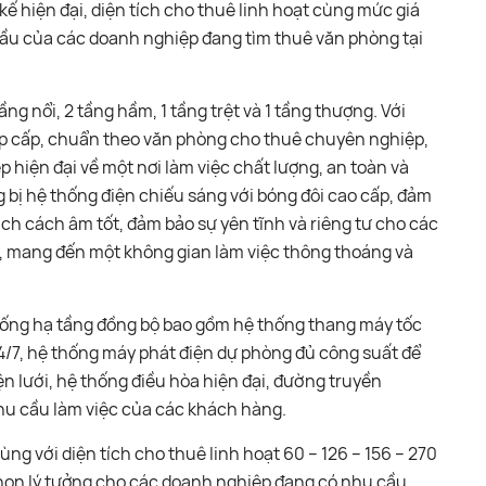
kế hiện đại, diện tích cho thuê linh hoạt cùng mức giá
 đầu của các doanh nghiệp đang tìm thuê văn phòng tại
g nổi, 2 tầng hầm, 1 tầng trệt và 1 tầng thượng. Với
 cap cấp, chuẩn theo văn phòng cho thuê chuyên nghiệp,
 hiện đại về một nơi làm việc chất lượng, an toàn và
 bị hệ thống điện chiếu sáng với bóng đôi cao cấp, đảm
ch cách âm tốt, đảm bảo sự yên tĩnh và riêng tư cho các
ý, mang đến một không gian làm việc thông thoáng và
thống hạ tầng đồng bộ bao gồm hệ thống thang máy tốc
24/7, hệ thống máy phát điện dự phòng đủ công suất để
ện lưới, hệ thống điều hòa hiện đại, đường truyền
hu cầu làm việc của các khách hàng.
ùng với diện tích cho thuê linh hoạt 60 – 126 – 156 – 270
chọn lý tưởng cho các doanh nghiệp đang có nhu cầu