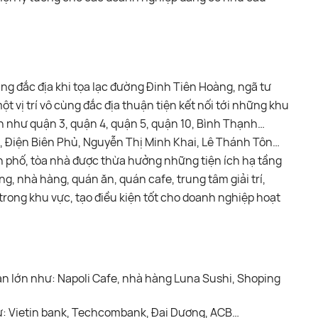
ng đắc địa khi tọa lạc đường Đinh Tiên Hoàng, ngã tư
t vị trí vô cùng đắc địa thuận tiện kết nối tới những khu
n như quận 3, quận 4, quận 5, quận 10, Bình Thạnh…
 Điện Biên Phủ, Nguyễn Thị Minh Khai, Lê Thánh Tôn…
h phố, tòa nhà được thừa hưởng những tiện ích hạ tầng
, nhà hàng, quán ăn, quán cafe, trung tâm giải trí,
rong khu vực, tạo điều kiện tốt cho doanh nghiệp hoạt
n lớn như: Napoli Cafe, nhà hàng Luna Sushi, Shoping
ư: Vietin bank, Techcombank, Đại Dương, ACB…