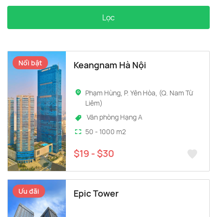
Lọc
Nổi bật
Keangnam Hà Nội
Phạm Hùng, P. Yên Hòa, (Q. Nam Từ
Liêm)
Văn phòng Hạng A
50 - 1000 m2
$19 - $30
Ưu đãi
Epic Tower