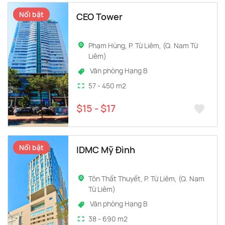
Nổi bật
CEO Tower
Phạm Hùng, P. Từ Liêm, (Q. Nam Từ
Liêm)
Văn phòng Hạng B
57 - 450 m2
$15 - $17
Nổi bật
IDMC Mỹ Đình
Tôn Thất Thuyết, P. Từ Liêm, (Q. Nam
Từ Liêm)
Văn phòng Hạng B
38 - 690 m2