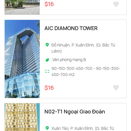
$16
AIC DIAMOND TOWER
Đỗ Nhuận, P. Xuân Đỉnh, (Q. Bắc Từ
Liêm)
Văn phòng Hạng B
90-150-300-450-700 - 90-150-300-
450-700 m2
$16
N02-T1 Ngoại Giao Đoàn
Xuân Tảo, P. Xuân Đỉnh, (Q. Bắc Từ