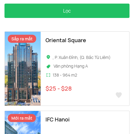
Lọc
Sắp ra mắt
Oriental Square
, P. Xuân Đỉnh, (Q. Bắc Từ Liêm)
Văn phòng Hạng A
138 - 964 m2
$25 - $28
Mới ra mắt
IFC Hanoi