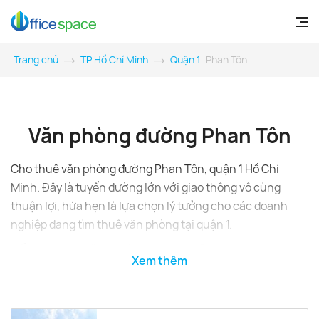
Trang chủ
TP Hồ Chí Minh
Quận 1
Phan Tôn
Văn phòng đường Phan Tôn
Cho thuê văn phòng đường Phan Tôn, quận 1 Hồ Chí
Minh. Đây là tuyến đường lớn với giao thông vô cùng
thuận lợi, hứa hẹn là lựa chọn lý tưởng cho các doanh
nghiệp đang tìm thuê văn phòng tại quận 1.
Tổng quan văn phòng Phan Tôn
Xem thêm
Đường Phan Tôn nằm ngay trong địa phận hành chính
quận 1, thành phố Hồ Chí Minh với lợi thế kết nối giao
thông cực kỳ thuận tiện. Tuyến đường này kết nối linh