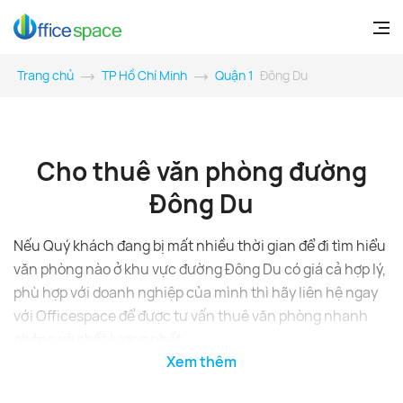
Trang chủ
TP Hồ Chí Minh
Quận 1
Đông Du
Cho thuê văn phòng đường
Đông Du
Nếu Quý khách đang bị mất nhiều thời gian để đi tìm hiểu
văn phòng nào ở khu vực đường Đông Du có giá cả hợp lý,
phù hợp với doanh nghiệp của mình thì hãy liên hệ ngay
với Officespace để được tư vấn thuê văn phòng nhanh
chóng và chất lượng nhất.
Xem thêm
Tổng quan tòa nhà ở Đông Du
Đường Đông Du là một trong những tuyến đường lớn