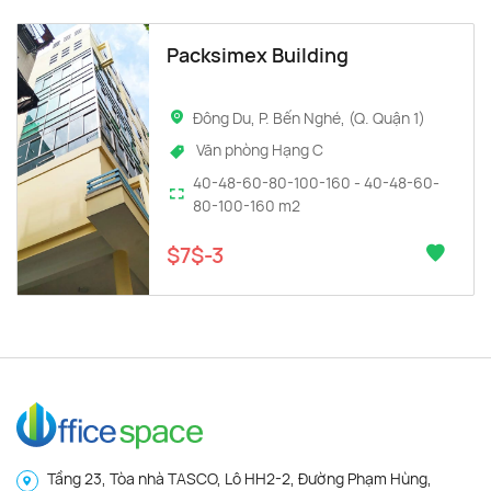
thuộc địa giới hành chính quận 1, Hồ Chí Minh. Đây là
Packsimex Building
tuyến đường lớn với lợi thế giao thông thuận tiện và hạ
tầng đồng bộ. Tuyến phố sầm uất này chính là địa chỉ lý
tưởng để đặt văn phòng doanh nghiệp.
Đông Du, P. Bến Nghé, (Q. Quận 1)
Khu vực đường Đông Du có vị trí địa lý vô cùng đắc địa, dễ
Văn phòng Hạng C
dàng di chuyển vào trung tâm thành phố. Khu vực này
40-48-60-80-100-160 - 40-48-60-
80-100-160 m2
cũng tập trung nhiều văn phòng giao dịch của các ngân
hàng thương mại như: Vietinbank, Vietcombank, BIDV,
$7$-3
Lien Viet Post bank…. tạo điều kiện thuận lợi cho những
công ty, doanh nghiệp đang hoạt động tại đây.
Giá thuê văn phòng khu vực Đông Du
Đường Kim Mã hiện tại chưa có nhiều tòa văn phòng cho
thuê, chủ yếu là văn phòng cho thuê hạng C nhưng điều
kiện làm việc khá tốt. Mức giá cho thuê tại đây đa dạng và
rất hợp lý cho doanh nghiệp, cụ thể như sau:
Tầng 23, Tòa nhà TASCO, Lô HH2-2, Đường Phạm Hùng,