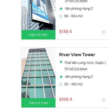
TP Hồ Chí Minh
Văn phòng Hạng C
58 - 324 m2
$13$-5
Cách 0.1 km
River View Tower
Thái Văn Lung-hcm, Quận 1,
TP Hồ Chí Minh
Văn phòng Hạng C
30 - 160 m2
$10$-3
Cách 0.2 km