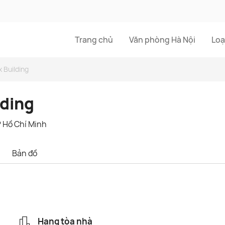
Trang chủ
Văn phòng Hà Nội
Loạ
 Building
lding
 Hồ Chí Minh
Bản đồ
Hạng tòa nhà