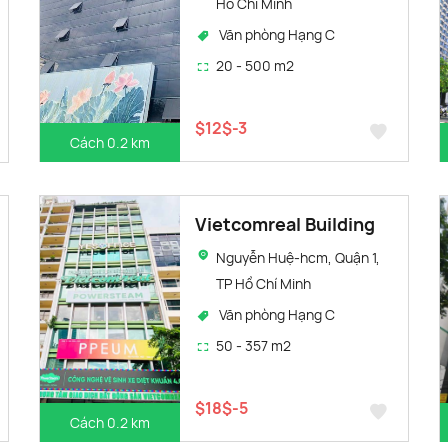
Hồ Chí Minh
Văn phòng Hạng C
20 - 500 m2
$12$-3
Cách 0.2 km
Vietcomreal Building
Nguyễn Huệ-hcm, Quận 1,
TP Hồ Chí Minh
Văn phòng Hạng C
50 - 357 m2
$18$-5
Cách 0.2 km