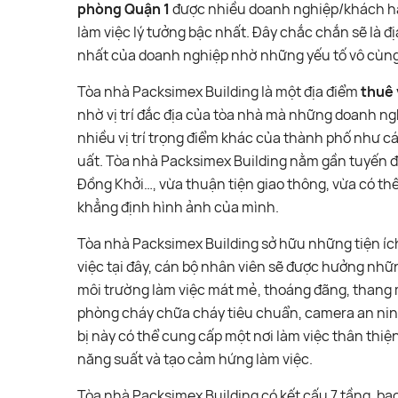
phòng Quận 1
được nhiều doanh nghiệp/khách hàn
làm việc lý tưởng bậc nhất. Đây chắc chắn sẽ là 
nhất của doanh nghiệp nhờ những yếu tố vô cùng tốt 
Tòa nhà Packsimex Building là một địa điểm
thuê
nhờ vị trí đắc địa của tòa nhà mà những doanh ngh
nhiều vị trí trọng điểm khác của thành phố như các
uất. Tòa nhà Packsimex Building nằm gần tuyến 
Đồng Khởi…, vừa thuận tiện giao thông, vừa có th
khẳng định hình ảnh của mình.
Tòa nhà Packsimex Building sở hữu những tiện íc
việc tại đây, cán bộ nhân viên sẽ được hưởng nhữ
môi trường làm việc mát mẻ, thoáng đãng, thang m
phòng cháy chữa cháy tiêu chuẩn, camera an ninh 
bị này có thể cung cấp một nơi làm việc thân thiệ
năng suất và tạo cảm hứng làm việc.
Tòa nhà Packsimex Building có kết cấu 7 tầng, bao 