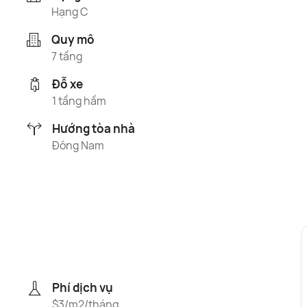
Hạng C
Quy mô
7 tầng
Đỗ xe
1 tầng hầm
Hướng tòa nhà
Đông Nam
Phí dịch vụ
$3/m2/tháng