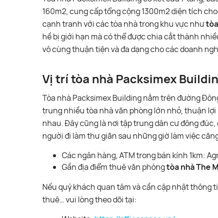
160m2, cung cấp tổng cộng 1300m2 diện tích cho 
cạnh tranh với các tòa nhà trong khu vực như
tòa
hề bị giới hạn mà có thể được chia cắt thành nh
vô cùng thuận tiện và đa dạng cho các doanh ngh
Vị trí tòa nhà Packsimex Buildi
Tòa nhà Packsimex Building nằm trên đường Đông 
trung nhiều tòa nhà văn phòng lớn nhỏ, thuận lợi b
nhau. Đây cũng là nơi tập trung dân cư đông đúc, d
người đi làm thư giãn sau những giờ làm việc căn
Các ngân hàng, ATM trong bán kính 1km: A
Gần địa điểm thuê văn phòng
tòa nhà The M
Nếu quý khách quan tâm và cần cập nhật thông tin
thuê… vui lòng theo dõi tại: