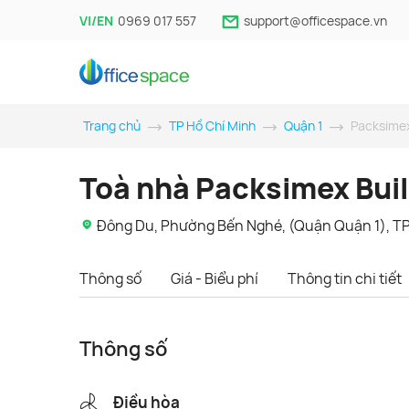
VI/EN
0969 017 557
support@officespace.vn
Trang chủ
TP Hồ Chí Minh
Quận 1
Packsimex
Toà nhà Packsimex Bui
Đông Du, Phường Bến Nghé, (Quận Quận 1), TP
Thông số
Giá - Biểu phí
Thông tin chi tiết
Thông số
Điều hòa