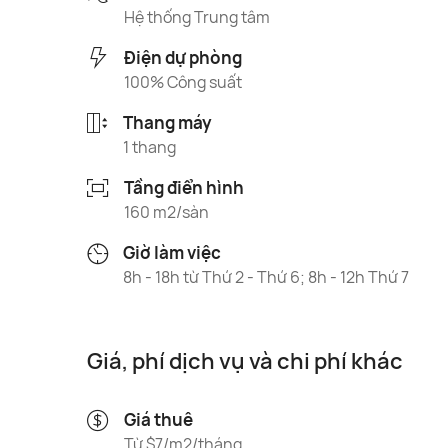
Hệ thống Trung tâm
Điện dự phòng
100% Công suất
Thang máy
1 thang
Tầng điển hình
160 m2/sàn
Giờ làm việc
8h - 18h từ Thứ 2 - Thứ 6; 8h - 12h Thứ 7
Giá, phí dịch vụ và chi phí khác
Giá thuê
Từ $7/m2/tháng