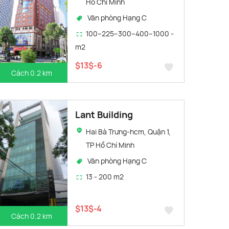
Hồ Chí Minh
Văn phòng Hạng C
100–225–300–400–1000 -
m2
$13$-6
Cách 0.2 km
Lant Building
Hai Bà Trưng-hcm, Quận 1,
TP Hồ Chí Minh
Văn phòng Hạng C
13 - 200 m2
$13$-4
Cách 0.2 km