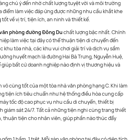
g chú ý đến nhờ chất lượng tuyệt vời và môi trường
địa điểm làm việc đáp ứng được những nhu cầu khắt khe
về vị trí, tiện ích, an ninh và thiết kế.
 văn phòng đường Đông Du
chất lượng bậc nhất. Chính
iệp làm việc tại đây có thể thuận tiện di chuyển đến
 khu tòa nhà, các khu vui chơi giải trí và dịch vụ sầm
đường huyết mạch là đường Hai Bà Trưng, Nguyễn Huệ,
ể giúp bất cứ doanh nghiệp nào định vị thương hiệu và
h vô cùng tốt của một tòa nhà văn phòng hạng C. Khi làm
ng tiện ích tiêu chuẩn như hệ thống điều hòa cung cấp
áy tốc độ cao phục vụ nhu cầu di chuyển, thiết bị
giám sát 24/7. Tất cả những tiện nghi cùng trang thiết
n, thuận tiện cho nhân viên, giúp phần nào thúc đẩy
gồm 1 hầm, 1 trệt. Mỗi sàn văn phòng tại đây có diện tích