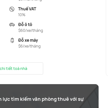
Thuế VAT
10%
Đỗ ô tô
$60/xe/tháng
Đỗ xe máy
$6/xe/tháng
 chi tiết toà nhà
n lực tìm kiếm văn phòng thuê với sự