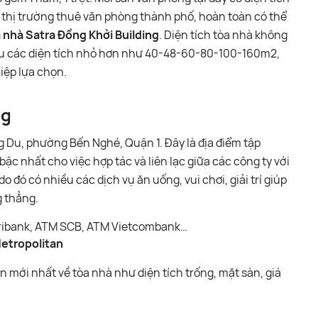
thị trường thuê văn phòng thành phố, hoàn toàn có thể
 nhà Satra Đồng Khởi Building
. Diện tích tòa nhà không
iều các diện tích nhỏ hơn như 40-48-60-80-100-160m2,
iệp lựa chọn.
ng
Du, phường Bến Nghé, Quận 1. Đây là địa điểm tập
ậc nhất cho việc hợp tác và liên lạc giữa các công ty với
o đó có nhiều các dịch vụ ăn uống, vui chơi, giải trí giúp
g thẳng.
gribank, ATM SCB, ATM Vietcombank…
etropolitan
 mới nhất về tòa nhà như diện tích trống, mặt sàn, giá