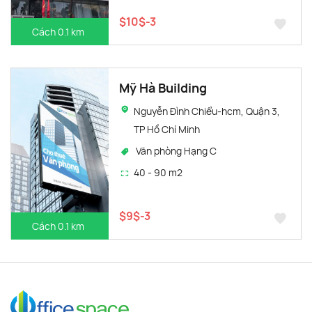
$10$-3
Cách 0.1 km
Mỹ Hà Building
Nguyễn Đình Chiểu-hcm, Quận 3,
TP Hồ Chí Minh
Văn phòng Hạng C
40 - 90 m2
$9$-3
Cách 0.1 km