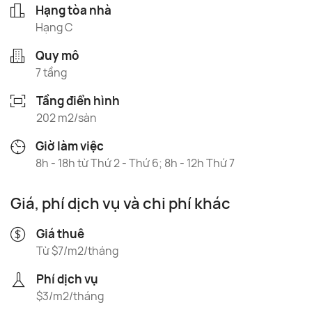
Hạng tòa nhà
Hạng C
Quy mô
7 tầng
Tầng điển hình
202 m2/sàn
Giờ làm việc
8h - 18h từ Thứ 2 - Thứ 6; 8h - 12h Thứ 7
Giá, phí dịch vụ và chi phí khác
Giá thuê
Từ $7/m2/tháng
Phí dịch vụ
$3/m2/tháng