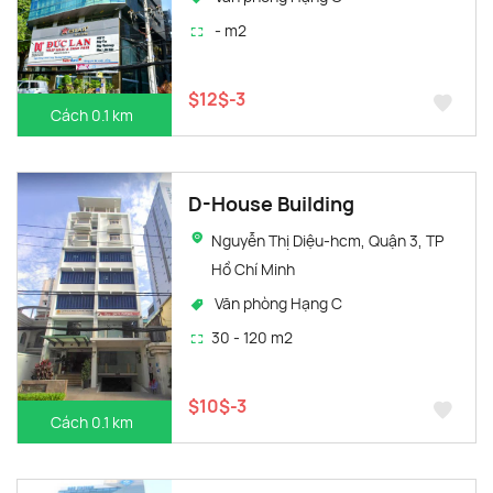
- m2
$12$-3
Cách 0.1 km
D-House Building
Nguyễn Thị Diệu-hcm, Quận 3, TP
Hồ Chí Minh
Văn phòng Hạng C
30 - 120 m2
$10$-3
Cách 0.1 km