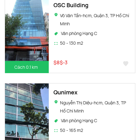
OSC Building
Võ Văn Tần-hcm, Quận 3, TP Hồ Chí
Minh
Văn phòng Hạng C
50 - 130 m2
$8$-3
Cách 0.1 km
Qunimex
Nguyễn Thị Diệu-hcm, Quận 3, TP
Hồ Chí Minh
Văn phòng Hạng C
50 - 165 m2