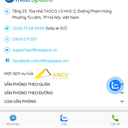
Tầng 23, Tòa nhà TASCO, Lô HH2-2, Đường Phạm Hùng,
Phường Từ Liêm, TP Hà Nội, Việt Nam.
(024) 73 08 9999
(Máy lẻ 107)
0969 017 557
support@officespace.vn
facebook.com/officespace.vn/
Một dịch vụ của
VĂN PHÒNG THEO QUẬN
VĂN PHÒNG THEO ĐƯỜNG
LOẠI VĂN PHÒNG
Copyright 2026 | Officespace.vn. All Rights Reserved
Chính sách bảo mật
Điều khoản sử dụng
Messenger
Zalo
Liên hệ