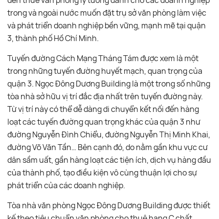
đến thuê văn phòng lý tưởng dành cho các doanh nghiệp
trong và ngoài nước muốn đặt trụ sở văn phòng làm việc
và phát triển doanh nghiệp bền vững, mạnh mẽ tại quận
3, thành phố Hồ Chí Minh.
Tuyến đường Cách Mạng Tháng Tám được xem là một
trong những tuyến đường huyết mạch, quan trọng của
quận 3. Ngọc Đông Dương Building là một trong số những
tòa nhà sở hữu vị trí đắc địa nhất trên tuyến đường này.
Từ vị trí này có thể dễ dàng di chuyển kết nối đến hàng
loạt các tuyến đường quan trọng khác của quận 3 như
đường Nguyễn Đình Chiểu, đường Nguyễn Thị Minh Khai,
đường Võ Văn Tần… Bên cạnh đó, do nằm gần khu vực cư
dân sầm uất, gần hàng loạt các tiện ích, dịch vụ hàng đầu
của thành phố, tạo điều kiện vô cùng thuận lợi cho sự
phát triển của các doanh nghiệp.
Tòa nhà văn phòng Ngọc Đông Dương Building được thiết
kế theo tiêu chuẩn văn phòng cho thuê hạng C chất