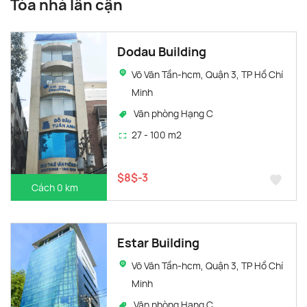
Tòa nhà lân cận
Dodau Building
Võ Văn Tần-hcm, Quận 3, TP Hồ Chí
Minh
Văn phòng Hạng C
27 - 100 m2
$8$-3
Cách 0 km
Estar Building
Võ Văn Tần-hcm, Quận 3, TP Hồ Chí
Minh
Văn phòng Hạng C