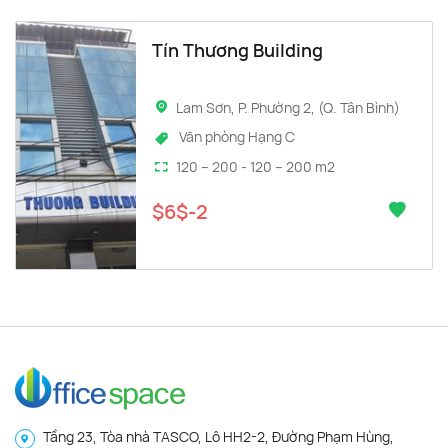
ưu thế lớn từ vị trí. Đây là vị trí vô cùng thuận tiện trong
Tín Thương Building
giao thông đi lại. Từ các tòa văn phòng cho thuê của khu
vực có thể kết nối tới những tuyến đường chính của khu
vực tạo điều kiện thuận lợi nhất trong quá trình làm việc
Lam Sơn, P. Phường 2, (Q. Tân Bình)
và phát triển của các doanh nghiệp.
Văn phòng Hạng C
Không những vậy đây là nơi tập trung rất nhiều tiện ích
120 – 200 - 120 – 200 m2
sẵn có từ nhà hàng, quán ăn, quán cafe, khách sạn, khu
$6$-2
vui chơi giải trí, ngân hàng giao dịch…đáp ứng mọi nhu
cầu của khối văn phòng từ làm việc cho tới giải trí, tiếp
đón đối tác.
Đặc điểm văn phòng tòa nhà tại đường Lam
Sơn
Hiện nay tại đường Lam Sơn chưa có nhiều văn phòng
cho thuê n và quy mô trung bình và nhỏ để đáp ứng nhu
cầu của những doanh nghiệp có quy mô tầm trung.
Tầng 23, Tòa nhà TASCO, Lô HH2-2, Đường Phạm Hùng,