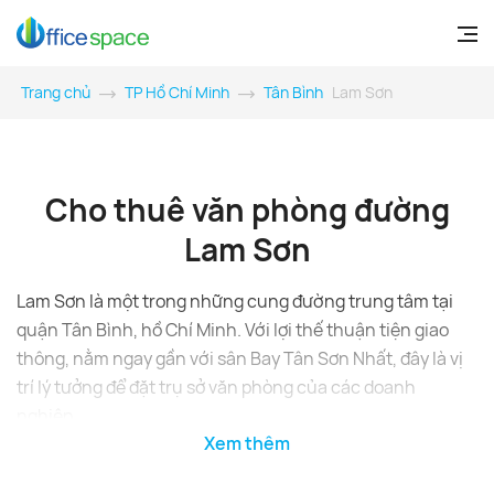
Trang chủ
TP Hồ Chí Minh
Tân Bình
Lam Sơn
Cho thuê văn phòng đường
Lam Sơn
Lam Sơn là một trong những cung đường trung tâm tại
quận Tân Bình, hồ Chí Minh. Với lợi thế thuận tiện giao
thông, nằm ngay gần với sân Bay Tân Sơn Nhất, đây là vị
trí lý tưởng để đặt trụ sở văn phòng của các doanh
nghiệp.
Xem thêm
Ưu điểm của tòa nhà văn phòng Lam Sơn
Tòa văn phòng cho thuê tại đường Lam Sơn được hưởng