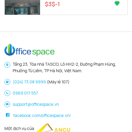
$3$-1
tại khu vực này giao động từ $5/m2/tháng –
$13/m2/tháng.
Đây là mức giá rẻ hơn rất nhiều so với những khu vực
trung tâm, phù hợp với các doanh nghiệp đang tìm thuê
văn phòng với mức giá vừa phải.
Tìm thuê văn phòng đường D5 cùng
Officespace
Tầng 23, Tòa nhà TASCO, Lô HH2-2, Đường Phạm Hùng,
Để hỗ trợ các khách hàng tìm thuê văn phòng đường D5,
Phường Từ Liêm, TP Hà Nội, Việt Nam.
tại Officespace đang cung cấp dịch vụ cho thuê văn
phòng tại khu vực này với tiêu chí Chuyên nghiệp – Uy tín
(024) 73 08 9999
(Máy lẻ 107)
– Tận tâm.
0969 017 557
Tại chuyên trang cho thuê văn phòng D5 của
support@officespace.vn
Officespace.vn chúng tôi cũng cập nhật những tòa văn
phòng tại khu vực, đầy đủ về thông số, giá thuê, diện tích
facebook.com/officespace.vn/
thuê…
Một dịch vụ của