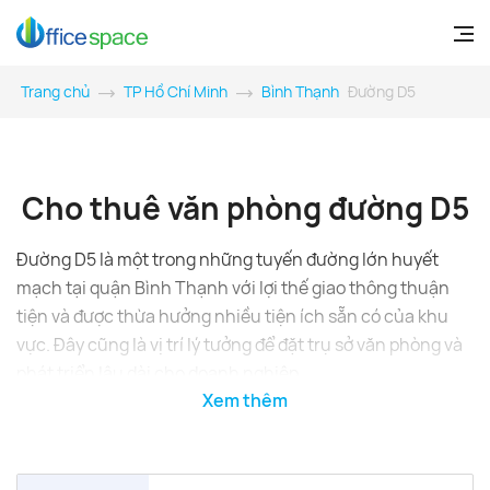
Trang chủ
TP Hồ Chí Minh
Bình Thạnh
Đường D5
Cho thuê văn phòng đường D5
Đường D5 là một trong những tuyến đường lớn huyết
mạch tại quận Bình Thạnh với lợi thế giao thông thuận
tiện và được thừa hưởng nhiều tiện ích sẵn có của khu
vực. Đây cũng là vị trí lý tưởng để đặt trụ sở văn phòng và
phát triển lâu dài cho doanh nghiệp.
Xem thêm
Đặc điểm văn phòng cho thuê đường D5
Với lợi thế giao thông thuận tiện nên tại tuyến đường D5
tập trung khá nhiều văn phòng cho thuê đa dạng cả về