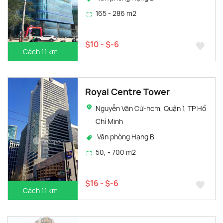
165 - 286 m2
$10 - $-6
Cách 1.1 km
Royal Centre Tower
Nguyễn Văn Cừ-hcm, Quận 1, TP Hồ
Chí Minh
Văn phòng Hạng B
50, - 700 m2
$16 - $-6
Cách 1.1 km