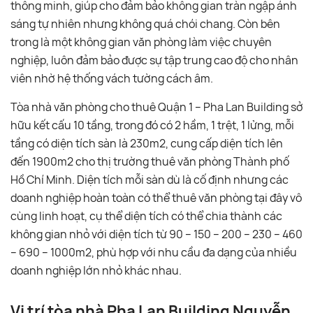
thông minh, giúp cho đảm bảo không gian tràn ngập ánh
sáng tự nhiên nhưng không quá chói chang. Còn bên
trong là một không gian văn phòng làm việc chuyên
nghiệp, luôn đảm bảo được sự tập trung cao độ cho nhân
viên nhờ hệ thống vách tường cách âm.
Tòa nhà văn phòng cho thuê Quận 1 – Pha Lan Building sở
hữu kết cấu 10 tầng, trong đó có 2 hầm, 1 trệt, 1 lửng, mỗi
tầng có diện tích sàn là 230m2, cung cấp diện tích lên
đến 1900m2 cho thị trường thuê văn phòng Thành phố
Hồ Chí Minh. Diện tích mỗi sàn dù là cố định nhưng các
doanh nghiệp hoàn toàn có thể thuê văn phòng tại đây vô
cùng linh hoạt, cụ thể diện tích có thể chia thành các
không gian nhỏ với diện tích từ 90 – 150 – 200 – 230 – 460
– 690 – 1000m2, phù hợp với nhu cầu đa dạng của nhiều
doanh nghiệp lớn nhỏ khác nhau.
Vị trí tòa nhà Pha Lan Building Nguyễn