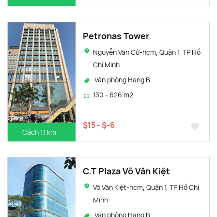
Petronas Tower
Nguyễn Văn Cừ-hcm, Quận 1, TP Hồ
Chí Minh
Văn phòng Hạng B
130 - 626 m2
$15 - $-6
Cách 1.1 km
C.T Plaza Võ Văn Kiệt
Võ Văn Kiệt-hcm, Quận 1, TP Hồ Chí
Minh
Văn phòng Hạng B