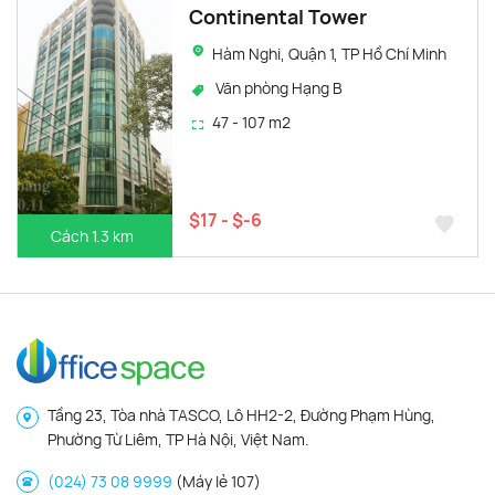
Continental Tower
Hàm Nghi, Quận 1, TP Hồ Chí Minh
Văn phòng Hạng B
47 - 107 m2
$17 - $-6
Cách 1.3 km
Tầng 23, Tòa nhà TASCO, Lô HH2-2, Đường Phạm Hùng,
Phường Từ Liêm, TP Hà Nội, Việt Nam.
(024) 73 08 9999
(Máy lẻ 107)