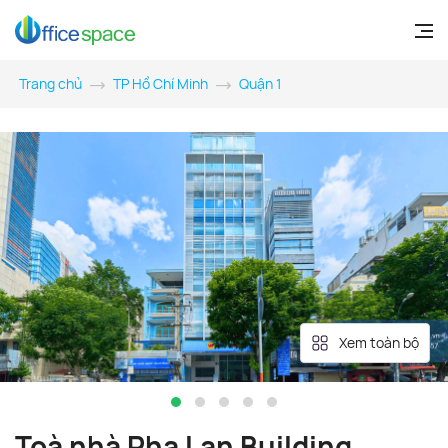
Trang chủ
TP Hồ Chí Minh
Quận 1
Xem toàn bộ
Toà nhà Pha Lan Building