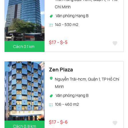
Chí Minh
Văn phòng Hạng B
140 - 530 m2
$17 - $-5
Cách 0.1 km
Zen Plaza
Nguyễn Trãi-hcm, Quận 1, TP Hồ Chí
Minh
Văn phòng Hạng B
106 - 460 m2
$17 - $-6
Cách 0.8 km