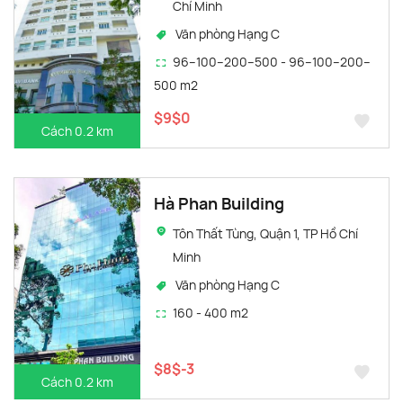
Chí Minh
Văn phòng Hạng C
96–100–200–500 - 96–100–200–
500 m2
$9$0
Cách 0.2 km
Hà Phan Building
Tôn Thất Tùng, Quận 1, TP Hồ Chí
Minh
Văn phòng Hạng C
160 - 400 m2
$8$-3
Cách 0.2 km