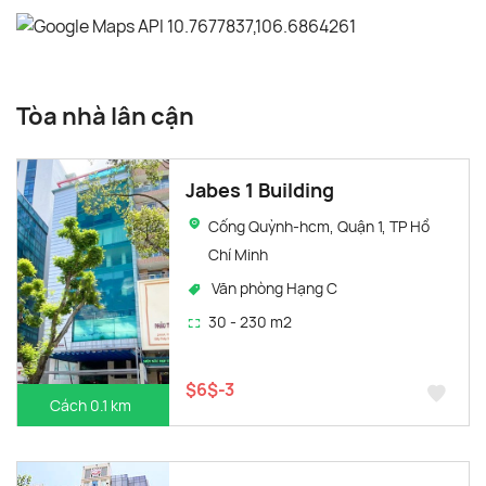
Tòa nhà lân cận
Jabes 1 Building
Cống Quỳnh-hcm, Quận 1, TP Hồ
Chí Minh
Văn phòng Hạng C
30 - 230 m2
$6$-3
Cách 0.1 km