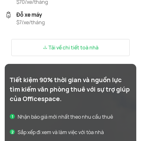
$70/xe/tháng
Đỗ xe máy
$7/xe/tháng
Tải về chi tiết toà nhà
Tiết kiệm 90% thời gian và nguồn lực
tìm kiếm văn phòng thuê với sự trợ giúp
của Officespace.
Nhận báo giá mới nhất theo nhu cầu thuê
Sắp xếp đi xem và làm việc với tòa nhà