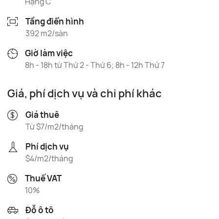
Hạng C
Tầng điển hình
392 m2/sàn
Giờ làm việc
8h - 18h từ Thứ 2 - Thứ 6; 8h - 12h Thứ 7
Giá, phí dịch vụ và chi phí khác
Giá thuê
Từ $7/m2/tháng
Phí dịch vụ
$4/m2/tháng
Thuế VAT
10%
Đỗ ô tô