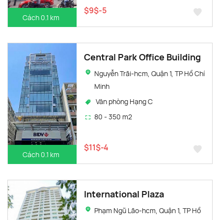
$9$-5
Cách 0.1 km
Central Park Office Building
Nguyễn Trãi-hcm, Quận 1, TP Hồ Chí
Minh
Văn phòng Hạng C
80 - 350 m2
$11$-4
Cách 0.1 km
International Plaza
Phạm Ngũ Lão-hcm, Quận 1, TP Hồ