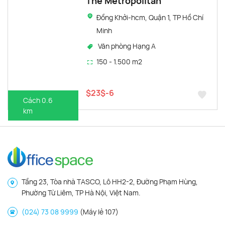
The Metropolitan
Đồng Khởi-hcm, Quận 1, TP Hồ Chí
Minh
Văn phòng Hạng A
150 - 1.500 m2
$23$-6
Cách 0.6
km
Tầng 23, Tòa nhà TASCO, Lô HH2-2, Đường Phạm Hùng,
Phường Từ Liêm, TP Hà Nội, Việt Nam.
(024) 73 08 9999
(Máy lẻ 107)