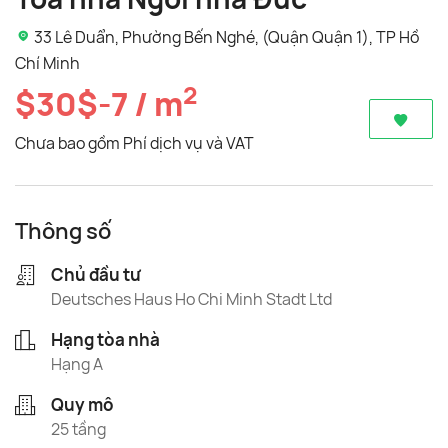
33 Lê Duẩn, Phường Bến Nghé, (Quận Quận 1), TP Hồ
Chí Minh
2
$30$-7 / m
Chưa bao gồm Phí dịch vụ và VAT
Thông số
Chủ đầu tư
Deutsches Haus Ho Chi Minh Stadt Ltd
Hạng tòa nhà
Hạng A
Quy mô
25 tầng