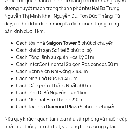
và các cơ quan hành chính, dễ dàng kết nối những tuyến
đường huyết mạch trong thành phố như Hai Bà Trưng,
Nguyễn Thị Minh Khai, Nguyễn Du, Tôn Đức Thắng. Từ
đây, có thể đi bộ đến những địa điểm quan trọng trong
bán kính dưới 1 km:
Cách tòa nhà
Saigon Tower
5 phút di chuyển
Cách khách sạn Sofitel 3 phút đi bộ
Cách Tổng lãnh sự quán Hoa Kỳ 61 m
Cách InterContinental Saigon Residences 50 m
Cách Bệnh viện Nhi Đồng 2 160 m
Cách Nhà Thờ Đức Bà 450 m
Cách Công viên Thống Nhất 500 m
Cách Phố Đi Bộ Nguyễn Huệ 1 km
Cách Nhà hát Bến Thành 210 m
Cách tòa nhà
Diamond Plaza
5 phút di chuyển
Nếu quý khách quan tâm tòa nhà văn phòng và muốn cập
nhật mọi thông tin chi tiết, vui lòng theo dõi ngay tại: