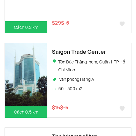
$29$-6
Cách 0.2 km
Saigon Trade Center
Tôn Đức Thắng-hcm, Quận 1, TP Hồ
Chí Minh
Văn phòng Hạng A
60 - 500 m2
$16$-6
Cách 0.5 km