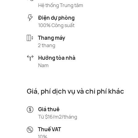
Hệ thống Trung tâm
Điện dự phòng
100% Công suất
Thang máy
2 thang
Hướng tòa nhà
Nam
Giá, phí dịch vụ và chi phí khác
Giá thuê
Từ $16/m2/tháng
Thuế VAT
10%