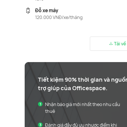
Đỗ xe máy
120.000 VNĐ/xe/tháng
Tải về
Tiết kiệm 90% thời gian và nguồ
trợ giúp của Officespace.
Nhận báo giá mới nhất theo nhu cầu
thuê
Đánh giá đầy đủ ưu nhược điểm khi