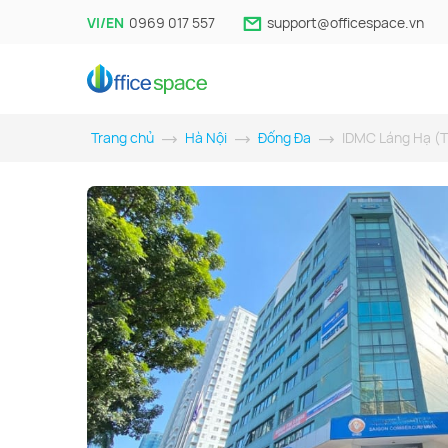
VI/EN
0969 017 557
support@officespace.vn
Trang chủ
Hà Nội
Đống Đa
IDMC Láng Hạ (T