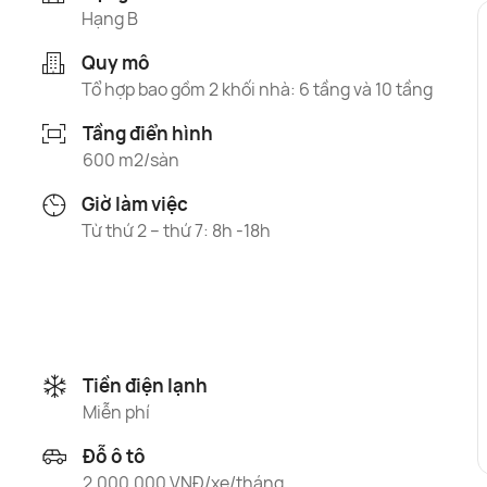
Hạng B
Quy mô
Tổ hợp bao gồm 2 khối nhà: 6 tầng và 10 tầng
Tầng điển hình
600 m2/sàn
Giờ làm việc
Từ thứ 2 – thứ 7: 8h -18h
Tiền điện lạnh
Miễn phí
Đỗ ô tô
2.000.000 VNĐ/xe/tháng