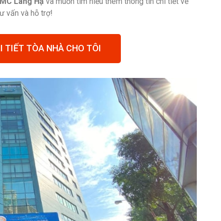
IDMC Láng Hạ
và muốn tìm hiểu thêm thông tin chi tiết về
 vấn và hỗ trợ!
I TIẾT TÒA NHÀ CHO TÔI