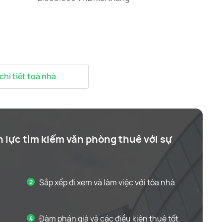
 chi tiết toà nhà
n lực tìm kiếm văn phòng thuê với sự
Sắp xếp đi xem và làm việc với tòa nhà
Đàm phán giá và các điều kiện thuê tốt