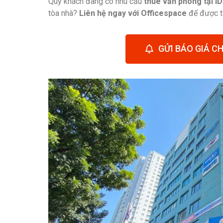
Quý khách đang có nhu cầu
thuê văn phòng tại 
tòa nhà?
Liên hệ ngay với Officespace
để được tư
GỬI BÁO GIÁ CH