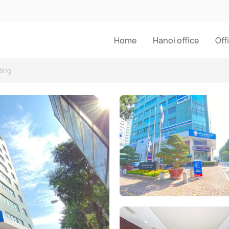
Home
Hanoi office
Off
ding