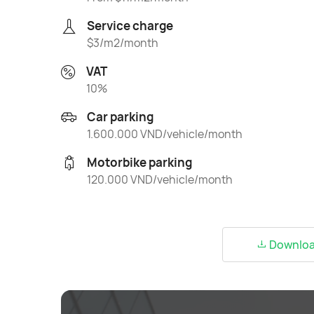
Service charge
$3/m2/month
VAT
10%
Car parking
1.600.000 VND/vehicle/month
Motorbike parking
120.000 VND/vehicle/month
Download