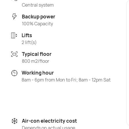
Central system
Backup power
100% Capacity
Lifts
2 lift(s)
Typical floor
800 m2/floor
Working hour
8am - 6pm from Mon to Fri; 8am - 12pm Sat
Air-con electricity cost
Depends on actual usage