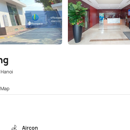
ng
 Hanoi
Map
Aircon