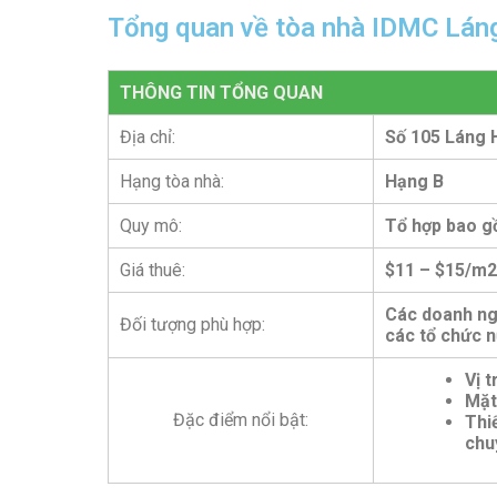
Tổng quan về tòa nhà IDMC Lán
THÔNG TIN TỔNG QUAN
Địa chỉ:
Số 105 Láng 
Hạng tòa nhà:
Hạng B
Quy mô:
Tổ hợp bao gồ
Giá thuê:
$11 – $15/m2
Các doanh ngh
Đối tượng phù hợp:
các tổ chức 
Vị 
Mặt
Đặc điểm nổi bật:
Thiế
chu