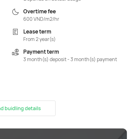
Overtime fee
600 VND/m2/hr
Lease term
From 2 year(s)
Payment term
3 month(s) deposit - 3 month(s) payment
 buidling details