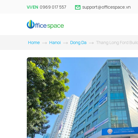
VI/EN
0969 017 557
support@officespace.vn
Home
Hanoi
Dong Da
Thang Long Ford Buil