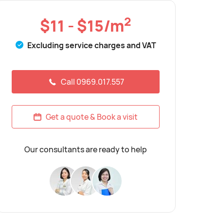
2
$11 - $15/m
Excluding service charges and VAT
Call 0969.017.557
Get a quote & Book a visit
Our consultants are ready to help