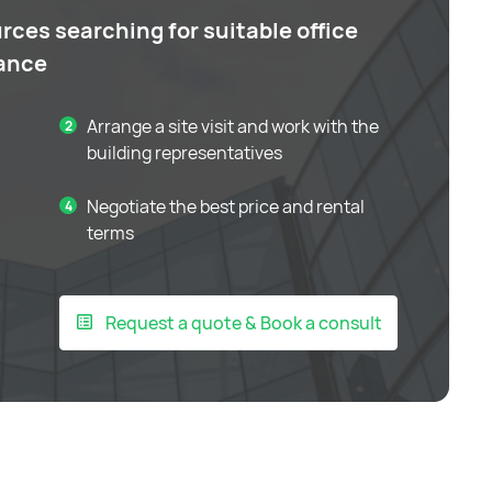
rces searching for suitable office
tance
Arrange a site visit and work with the
building representatives
Negotiate the best price and rental
terms
Request a quote & Book a consult