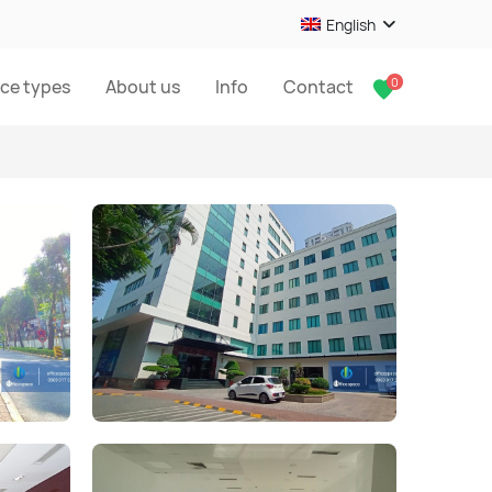
English
0
ice types
About us
Info
Contact