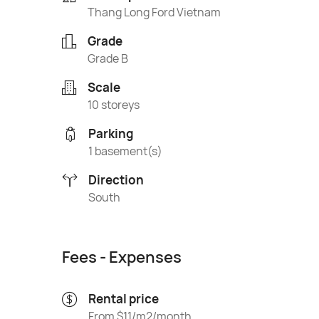
Thang Long Ford Vietnam
Grade
Grade B
Scale
10 storeys
Parking
1 basement(s)
Direction
South
Fees - Expenses
Rental price
From $11/m2/month