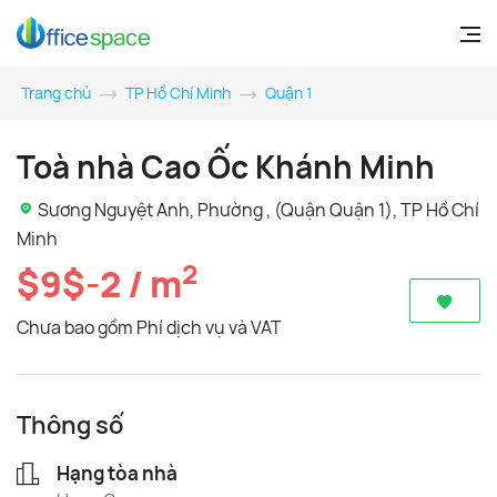
Trang chủ
TP Hồ Chí Minh
Quận 1
Toà nhà Cao Ốc Khánh Minh
Sương Nguyệt Anh, Phường , (Quận Quận 1), TP Hồ Chí
Minh
2
$9$-2 / m
Chưa bao gồm Phí dịch vụ và VAT
Thông số
Hạng tòa nhà