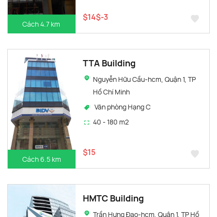
$14$-3
Cách 4.7 km
TTA Building
Nguyễn Hữu Cầu-hcm, Quận 1, TP
Hồ Chí Minh
Văn phòng Hạng C
40 - 180 m2
$15
Cách 6.5 km
HMTC Building
Trần Hưng Đạo-hcm, Quận 1, TP Hồ