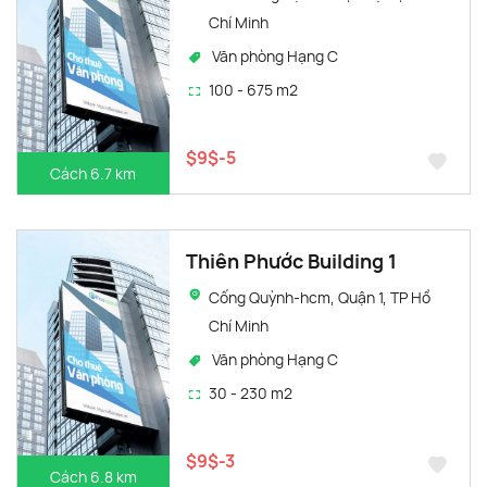
Chí Minh
Văn phòng Hạng C
100 - 675 m2
$9$-5
Cách 6.7 km
Thiên Phước Building 1
Cống Quỳnh-hcm, Quận 1, TP Hồ
Chí Minh
Văn phòng Hạng C
30 - 230 m2
$9$-3
Cách 6.8 km