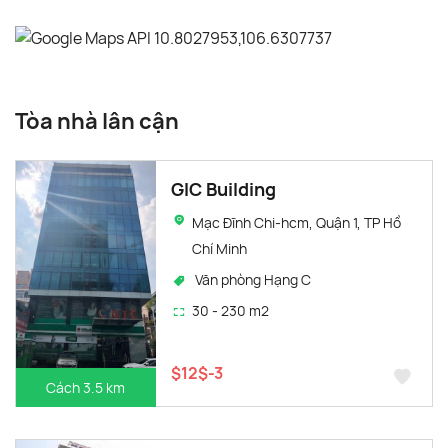
Tòa nhà lân cận
GIC Building
Mạc Đĩnh Chi-hcm, Quận 1, TP Hồ
Chí Minh
Văn phòng Hạng C
30 - 230 m2
$12$-3
Cách 3.5 km