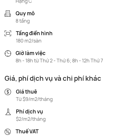
Hạng C
Quy mô
8 tầng
Tầng điển hình
180 m2/sàn
Giờ làm việc
8h - 18h từ Thứ 2 - Thứ 6; 8h - 12h Thứ 7
Giá, phí dịch vụ và chi phí khác
Giá thuê
Từ $9/m2/tháng
Phí dịch vụ
$2/m2/tháng
Thuế VAT