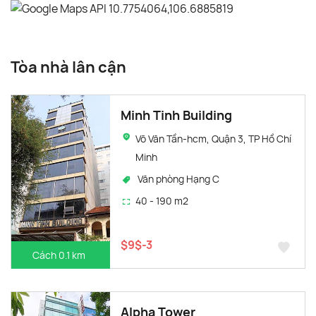
Tòa nhà lân cận
Minh Tinh Building
Võ Văn Tần-hcm, Quận 3, TP Hồ Chí
Minh
Văn phòng Hạng C
40 - 190 m2
$9$-3
Cách 0.1 km
Alpha Tower