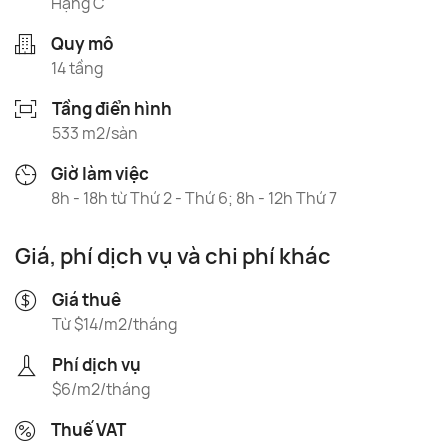
Hạng C
Quy mô
14 tầng
Tầng điển hình
533 m2/sàn
Giờ làm việc
8h - 18h từ Thứ 2 - Thứ 6; 8h - 12h Thứ 7
Giá, phí dịch vụ và chi phí khác
Giá thuê
Từ $14/m2/tháng
Phí dịch vụ
$6/m2/tháng
Thuế VAT