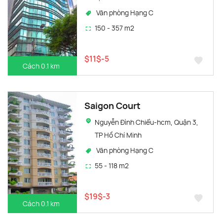
Văn phòng Hạng C
150 - 357 m2
$11$-5
Cách 0.1 km
Saigon Court
Nguyễn Đình Chiểu-hcm, Quận 3,
TP Hồ Chí Minh
Văn phòng Hạng C
55 - 118 m2
$19$-3
Cách 0.1 km