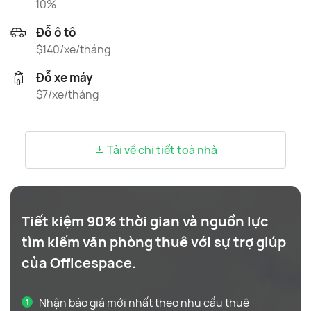
10%
Đỗ ô tô
$140/xe/tháng
Đỗ xe máy
$7/xe/tháng
Tải về chi tiết toà nhà
Tiết kiệm 90% thời gian và nguồn lực
tìm kiếm văn phòng thuê với sự trợ giúp
của Officespace.
Nhận báo giá mới nhất theo nhu cầu thuê