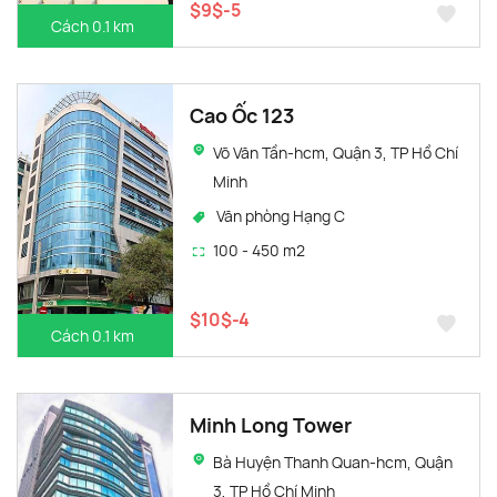
$9$-5
Cách 0.1 km
Cao Ốc 123
Võ Văn Tần-hcm, Quận 3, TP Hồ Chí
Minh
Văn phòng Hạng C
100 - 450 m2
$10$-4
Cách 0.1 km
Minh Long Tower
Bà Huyện Thanh Quan-hcm, Quận
3, TP Hồ Chí Minh