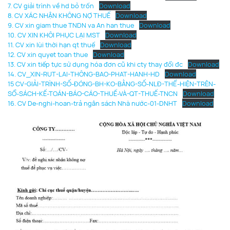
7. CV giải trình về hd bỏ trốn
Download
8. CV XÁC NHẬN KHÔNG NỢ THUẾ
Download
9. CV xin giam thue TNDN va An han thue
Download
10. CV XIN KHÔI PHỤC LẠI MST
Download
11. CV xin lùi thời hạn qt thuế
Download
12. CV xin quyet toan thue
Download
13. CV xin tiếp tực sử dụng hóa đơn cũ khi cty thay đổi đc
Download
14. CV_XIN-RUT-LAI-THÔNG-BAO-PHAT-HANH-HD
Download
15 CV-GIẢI-TRÌNH-SỐ-ĐÓNG-BH-KO-BẰNG-SỐ-NLĐ-THỂ-HIỆN-TRÊN-
SỔ-SÁCH-KẾ-TOÁN-BÁO-CÁO-THUẾ-VÀ-QT-THUẾ-TNCN
Download
16. CV De-nghi-hoan-trả ngân sách Nhà nước-01-DNHT
Download