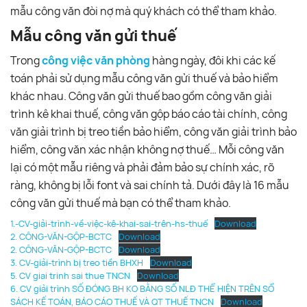
mẫu công văn đòi nợ mà quý khách có thể tham khảo.
Mẫu công văn gửi thuế
Trong
công việc văn phòng
hàng ngày, đôi khi các kế
toán phải sử dụng mẫu công văn gửi thuế và bảo hiểm
khác nhau. Công văn gửi thuế bao gồm công văn giải
trình kê khai thuế, công văn gộp báo cáo tài chính, công
văn giải trình bị treo tiền bảo hiểm, công văn giải trình bảo
hiểm, công văn xác nhận không nợ thuế… Mỗi công văn
lại có một mẫu riêng và phải đảm bảo sự chính xác, rõ
ràng, không bị lỗi font và sai chính tả. Dưới đây là 16 mẫu
công văn gửi thuế mà bạn có thể tham khảo.
1.-CV-giải-trình-về-việc-kê-khai-sai-trên-hs-thuế
Download
2. CÔNG-VĂN-GỘP-BCTC
Download
2. CÔNG-VĂN-GỘP-BCTC
Download
3. CV-giải-trình bị treo tiền BHXH
Download
5. CV giai trinh sai thue TNCN
Download
6. CV giải trình SỐ ĐÓNG BH KO BẰNG SỐ NLĐ THỂ HIỆN TRÊN SỔ
SÁCH KẾ TOÁN, BÁO CÁO THUẾ VÀ QT THUẾ TNCN
Download