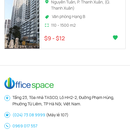
Nguyễn Tuân, P. Thanh Xuân, (Q.
Thanh Xuân)
Văn phòng Hạng B
110 - 1500 m2
$9 - $12
Tầng 23, Tòa nhà TASCO, Lô HH2-2, Đường Phạm Hùng,
Phường Từ Liêm, TP Hà Nội, Việt Nam.
(024) 73 08 9999
(Máy lẻ 107)
0969 017 557