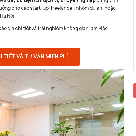
 Với
đầy đủ tiện ích
,
dịch vụ chuyên nghiệp
cùng vị trí
tưởng cho các start-up, freelancer, nhóm dự án, hoặc
Hà Nội.
áo giá chi tiết và trải nghiệm không gian làm việc
I TIẾT VÀ TƯ VẤN MIỄN PHÍ