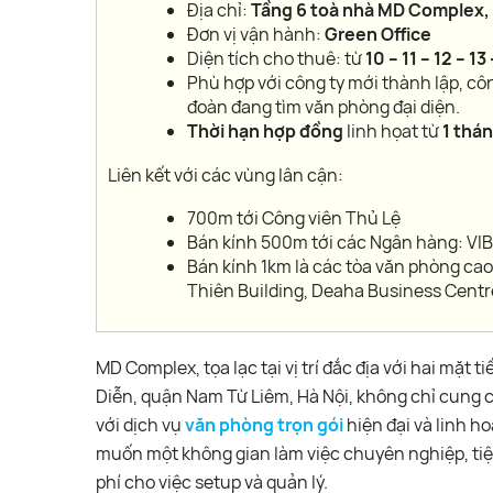
Địa chỉ:
Tầng 6 toà nhà MD Complex, 
Đơn vị vận hành:
Green Office
Diện tích cho thuê: từ
10 – 11 – 12 – 1
Phù hợp với công ty mới thành lập, cô
đoàn đang tìm văn phòng đại diện.
Thời hạn hợp đồng
linh họat từ
1 thán
Liên kết với các vùng lân cận:
700m tới Công viên Thủ Lệ
Bán kính 500m tới các Ngân hàng: VIB
Bán kính 1km là các tòa văn phòng cao
Thiên Building, Deaha Business Cent
MD Complex, tọa lạc tại vị trí đắc địa với hai mặ
Diễn, quận Nam Từ Liêm, Hà Nội, không chỉ cung 
với dịch vụ
văn phòng trọn gói
hiện đại và linh h
muốn một không gian làm việc chuyên nghiệp, tiệ
phí cho việc setup và quản lý.