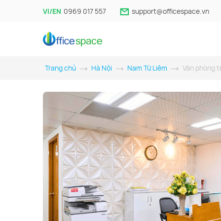
VI/EN
0969 017 557
support@officespace.vn
Trang chủ
Hà Nội
Nam Từ Liêm
Văn phòng t