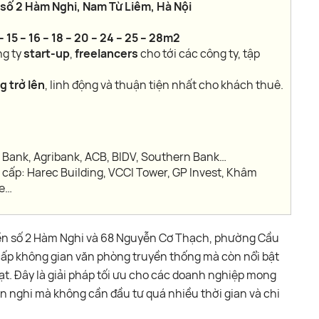
số 2 Hàm Nghi, Nam Từ Liêm, Hà Nội
3 – 15 – 16 – 18 – 20 – 24 – 25 – 28m2
ng ty
start-up
,
freelancers
cho tới các công ty, tập
g trở lên
, linh động và thuận tiện nhất cho khách thuê.
 Bank, Agribank, ACB, BIDV, Southern Bank…
 cấp: Harec Building, VCCI Tower, GP Invest, Khâm
re…
t tiền số 2 Hàm Nghi và 68 Nguyễn Cơ Thạch, phường Cầu
cấp không gian văn phòng truyền thống mà còn nổi bật
oạt. Đây là giải pháp tối ưu cho các doanh nghiệp mong
n nghi mà không cần đầu tư quá nhiều thời gian và chi