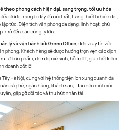
ế theo phong cách hiện đại, sang trọng, tối ưu hóa
ều được trang bị đầy đủ nội thất, trang thiết bị hiện đại,
lập tức. Diện tích văn phòng đa dạng, linh hoạt, phù
p nhỏ đến các công ty lớn.
ản lý và vận hành bởi Green Office
, đơn vị uy tín với
văn phòng. Khách hàng sẽ được hưởng trọn vẹn các dịch
hư từ bưu phẩm, dọn dẹp vệ sinh, hỗ trợ IT, giúp tiết kiệm
nh doanh cốt lõi.
a Tây Hà Nội, cùng với hệ thống tiện ích xung quanh đa
quán cà phê, ngân hàng, khách sạn,… tạo nên một môi
huyển, gặp gỡ đối tác và thu hút nhân tài.