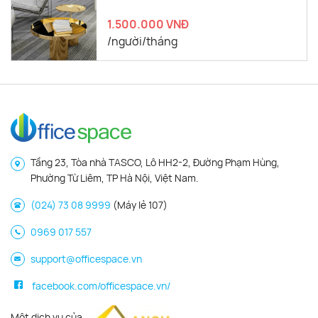
1.500.000 VNĐ
/người/tháng
Tầng 23, Tòa nhà TASCO, Lô HH2-2, Đường Phạm Hùng,
Phường Từ Liêm, TP Hà Nội, Việt Nam.
(024) 73 08 9999
(Máy lẻ 107)
0969 017 557
support@officespace.vn
facebook.com/officespace.vn/
Một dịch vụ của