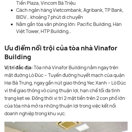
Tiền Plaza, Vincom Bà Triệu
Cách ngân hàng Vietcombank, Agribank, TP Bank,
BIDV… khoảng 7 phút di chuyển
Nằm gần tòa văn phòng lớn: Pacific Building, Hàn
Việt Tower, HTP Building…
Ưu điểm nổi trội của tòa nhà Vinafor
Building
Vị trí đắc địa:
Tòa nhà Vinafor Building nằm ngay trên
mặt đường Lò Đúc – Tuyến đường huyết mạch của quận
Hai Bà Trưng, ngay gần nút giao thông Yec Xanh – Lò Đúc
vì thế giao thông vô cùng thuận lợi, hạn chế tối đa tình
trạng kẹt xe. Đồng thời vị trí 2 mặt tiền trên 2 con phố lớn
của tòa nhà mở ra những thuận lợi trong việc kết nối
doanh nghiệp trong khu vực.