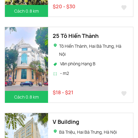
$20 - $30
Cách 0.8 km
25 Tô Hiến Thành
Tô Hiến Thành, Hai Bà Trưng, Hà
Nội
Văn phòng Hạng B
- m2
$18 - $21
Cách 0.8 km
V Building
Bà Triệu, Hai Bà Trưng, Hà Nội