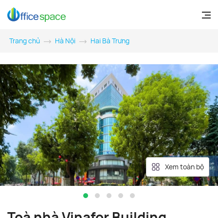
Trang chủ
Hà Nội
Hai Bà Trưng
Xem toàn bộ
Toà nhà Vinafor Building