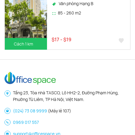
Văn phòng Hạng B
85 - 260 m2
$17 - $19
Cách 1 km
Tầng 23, Tòa nhà TASCO, Lô HH2-2, Đường Phạm Hùng,
Phường Từ Liêm, TP Hà Nội, Việt Nam.
(024) 73 08 9999
(Máy lẻ 107)
0969 017 557
support@officespace.vn