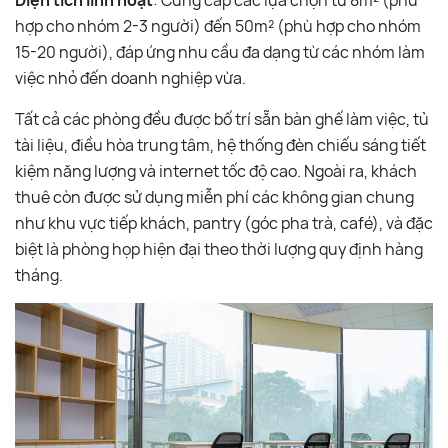
Diện tích linh hoạt
: Cung cấp các lựa chọn từ 8m² (phù
hợp cho nhóm 2-3 người) đến 50m² (phù hợp cho nhóm
15-20 người), đáp ứng nhu cầu đa dạng từ các nhóm làm
việc nhỏ đến doanh nghiệp vừa.
Tất cả các phòng đều được bố trí sẵn bàn ghế làm việc, tủ
tài liệu, điều hòa trung tâm, hệ thống đèn chiếu sáng tiết
kiệm năng lượng và internet tốc độ cao. Ngoài ra, khách
thuê còn được sử dụng miễn phí các không gian chung
như khu vực tiếp khách, pantry (góc pha trà, café), và đặc
biệt là phòng họp hiện đại theo thời lượng quy định hàng
tháng.