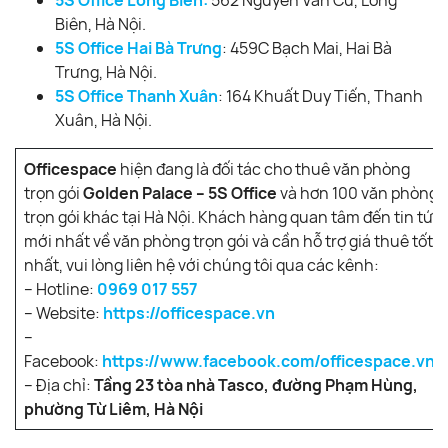
Biên, Hà Nội.
5S Office Hai Bà Trưng
: 459C Bạch Mai, Hai Bà
Trưng, Hà Nội.
5S Office Thanh Xuân
: 164 Khuất Duy Tiến, Thanh
Xuân, Hà Nội.
Officespace
hiện đang là đối tác cho thuê văn phòng
trọn gói
Golden Palace – 5S Office
và hơn 100 văn phòng
trọn gói khác tại Hà Nội. Khách hàng quan tâm đến tin tức
mới nhất về văn phòng trọn gói và cần hỗ trợ giá thuê tốt
nhất, vui lòng liên hệ với chúng tôi qua các kênh:
– Hotline:
0969 017 557
– Website:
https://officespace.vn
–
Facebook:
https://www.facebook.com/officespace.vn/
– Địa chỉ:
Tầng 23 tòa nhà Tasco, đường Phạm Hùng,
phường Từ Liêm, Hà Nội