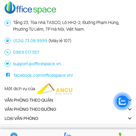
Tầng 23, Tòa nhà TASCO, Lô HH2-2, Đường Phạm Hùng,
Phường Từ Liêm, TP Hà Nội, Việt Nam.
(024) 73 08 9999
(Máy lẻ 107)
0969 017 557
support@officespace.vn
facebook.com/officespace.vn/
Một dịch vụ của
VĂN PHÒNG THEO QUẬN
VĂN PHÒNG THEO ĐƯỜNG
LOẠI VĂN PHÒNG
Copyright 2026 | Officespace.vn. All Rights Reserved