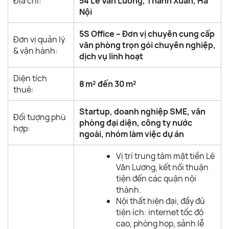
Địa chỉ:
54 Lê Văn Lương, Thanh Xuân, Hà
Nội
5S Office – Đơn vị chuyên cung cấp
Đơn vị quản lý
văn phòng trọn gói chuyên nghiệp,
& vận hành:
dịch vụ linh hoạt
Diện tích
8 m² đến 30 m²
thuê:
Startup, doanh nghiệp SME, văn
Đối tượng phù
phòng đại diện, công ty nước
hợp:
ngoài, nhóm làm việc dự án
Vị trí trung tâm mặt tiền Lê
Văn Lương, kết nối thuận
tiện đến các quận nội
thành.
Nội thất hiện đại, đầy đủ
tiện ích: internet tốc độ
cao, phòng họp, sảnh lễ