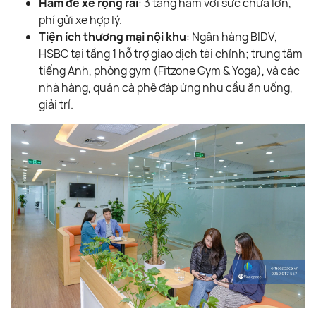
Hầm để xe rộng rãi
: 3 tầng hầm với sức chứa lớn,
phí gửi xe hợp lý.
Tiện ích thương mại nội khu
: Ngân hàng BIDV,
HSBC tại tầng 1 hỗ trợ giao dịch tài chính; trung tâm
tiếng Anh, phòng gym (Fitzone Gym & Yoga), và các
nhà hàng, quán cà phê đáp ứng nhu cầu ăn uống,
giải trí.