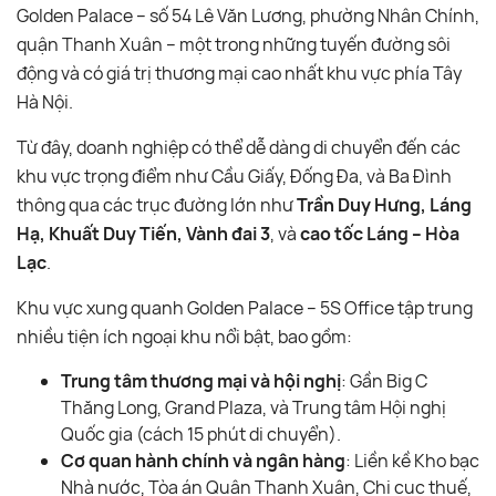
Golden Palace – số 54 Lê Văn Lương, phường Nhân Chính,
quận Thanh Xuân – một trong những tuyến đường sôi
động và có giá trị thương mại cao nhất khu vực phía Tây
Hà Nội.
Từ đây, doanh nghiệp có thể dễ dàng di chuyển đến các
khu vực trọng điểm như Cầu Giấy, Đống Đa, và Ba Đình
thông qua các trục đường lớn như
Trần Duy Hưng, Láng
Hạ, Khuất Duy Tiến, Vành đai 3
, và
cao tốc Láng – Hòa
Lạc
.
Khu vực xung quanh Golden Palace – 5S Office tập trung
nhiều tiện ích ngoại khu nổi bật, bao gồm:
Trung tâm thương mại và hội nghị
: Gần Big C
Thăng Long, Grand Plaza, và Trung tâm Hội nghị
Quốc gia (cách 15 phút di chuyển).
Cơ quan hành chính và ngân hàng
: Liền kề Kho bạc
Nhà nước, Tòa án Quận Thanh Xuân, Chi cục thuế,