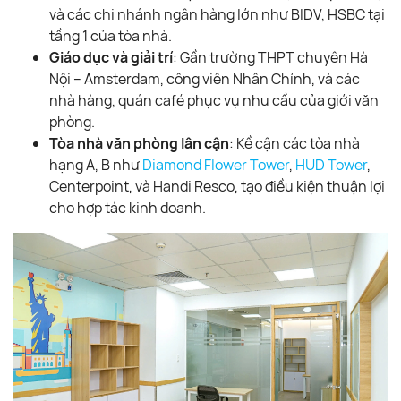
và các chi nhánh ngân hàng lớn như BIDV, HSBC tại
tầng 1 của tòa nhà.
Giáo dục và giải trí
: Gần trường THPT chuyên Hà
Nội – Amsterdam, công viên Nhân Chính, và các
nhà hàng, quán café phục vụ nhu cầu của giới văn
phòng.
Tòa nhà văn phòng lân cận
: Kề cận các tòa nhà
hạng A, B như
Diamond Flower Tower
,
HUD Tower
,
Centerpoint, và Handi Resco, tạo điều kiện thuận lợi
cho hợp tác kinh doanh.