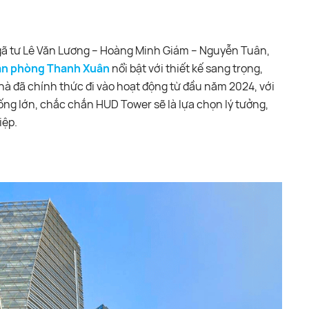
gã tư Lê Văn Lương – Hoàng Minh Giám – Nguyễn Tuân,
ăn phòng Thanh Xuân
nổi bật với thiết kế sang trọng,
à đã chính thức đi vào hoạt động từ đầu năm 2024, với
h trống lớn, chắc chắn HUD Tower sẽ là lựa chọn lý tưởng,
iệp.