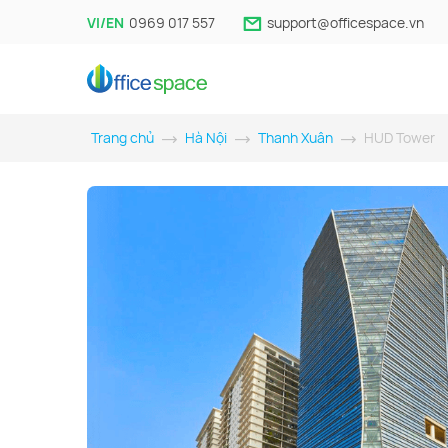
VI/EN
0969 017 557
support@officespace.vn
Trang chủ
Hà Nội
Thanh Xuân
HUD Tower