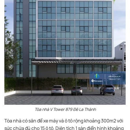
Tòa nhà V Tower 879 Đê La Thành
Tòa nhà có sân để xe máy và ô tô rộng khoảng 300m2 với
sức chứa đủ cho 15 ô tô. Diện tích 1 sàn điển hình khoảng