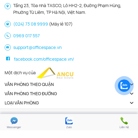
Tầng 23, Tòa nhà TASCO, Lô HH2-2, Đường Phạm Hùng,
Phường Từ Liêm, TP Hà Nội, Việt Nam.
(024) 73 08 9999
(Máy lẻ 107)
0969 017 557
support@officespace.vn
facebook.com/officespace.vn/
Một dịch vụ của
VĂN PHÒNG THEO QUẬN
VĂN PHÒNG THEO ĐƯỜNG
LOẠI VĂN PHÒNG
Copyright 2026 | Officespace.vn. All Rights Reserved
Chính sách bảo mật
Điều khoản sử dụng
Messenger
Zalo
Liên hệ