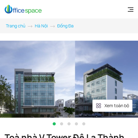
Trang chủ
Hà Nội
Đống Đa
Xem toàn bộ
Toà nhà V Tower Đê La Thành