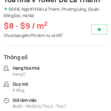
Số 61E, Ngõ 879 Đê La Thành, Phường Láng, (Quận
Đống Đa), Hà Nội
2
$8 - $9 / m
Chưa bao gồm Phí dịch vụ và VAT
Thông số
Hạng tòa nhà
Hạng C
Quy mô
6 tầng
Giờ làm việc
8h00 - 19h00 từ Thứ 2 - Thứ 7