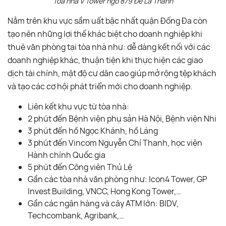
Tòa nhà V Tower ngõ 879 Đê La Thành
Nằm trên khu vực sầm uất bậc nhất quận Đống Đa còn
tạo nên những lợi thế khác biệt cho doanh nghiệp khi
thuê văn phòng tại tòa nhà như: dễ dàng kết nối với các
doanh nghiệp khác, thuận tiện khi thực hiện các giao
dịch tài chính, mật độ cư dân cao giúp mở rộng tệp khách
và tạo các cơ hội phát triển mới cho doanh nghiệp.
Liên kết khu vực từ tòa nhà:
2 phút đến Bệnh viện phụ sản Hà Nội, Bệnh viện Nhi
3 phút đến hồ Ngọc Khánh, hồ Láng
3 phút đến Vincom Nguyễn Chí Thanh, học viện
Hành chính Quốc gia
5 phút đến Công viên Thủ Lệ
Gần các tòa nhà văn phòng như: Icon4 Tower, GP
Invest Building, VNCC, Hong Kong Tower,…
Gần các ngân hàng và cây ATM lớn: BIDV,
Techcombank, Agribank,…