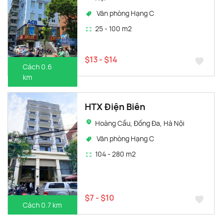
Văn phòng Hạng C
25 - 100 m2
$13 - $14
Cách 0.6
km
HTX Điện Biên
Hoàng Cầu, Đống Đa, Hà Nội
Văn phòng Hạng C
104 - 280 m2
$7 - $10
Cách 0.7 km