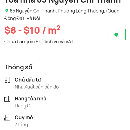
85 Nguyễn Chí Thanh, Phường Láng Thượng, (Quận
Đống Đa), Hà Nội
2
$8 - $10 / m
Chưa bao gồm Phí dịch vụ và VAT
Thông số
Chủ đầu tư
Nhà Xuất bản bản đồ
Hạng tòa nhà
Hạng C
Quy mô
7 tầng