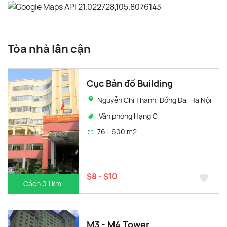
Tòa nhà lân cận
Cục Bản đồ Building
Nguyễn Chí Thanh, Đống Đa, Hà Nội
Văn phòng Hạng C
76 - 600 m2
$8 - $10
Cách 0.1 km
M3 - M4 Tower