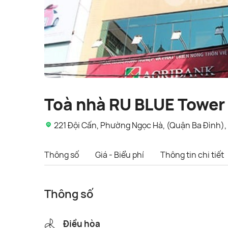
Toà nhà RU BLUE Tower
221 Đội Cấn, Phường Ngọc Hà, (Quận Ba Đình),
Thông số
Giá - Biểu phí
Thông tin chi tiết
Thông số
Điều hòa