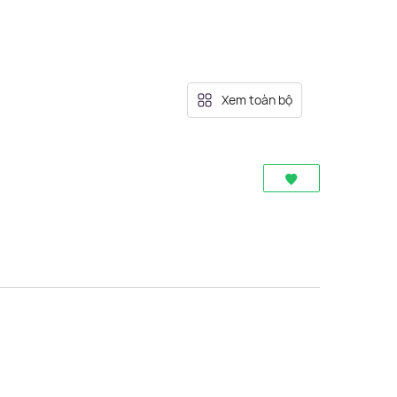
Xem toàn bộ
2
$9 - $10/m