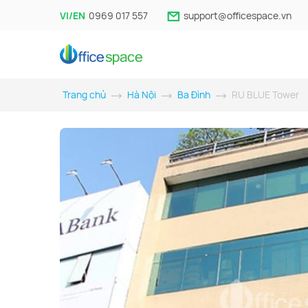
VI/EN
0969 017 557
support@officespace.vn
Trang chủ
Hà Nội
Ba Đình
RU BLUE Tower