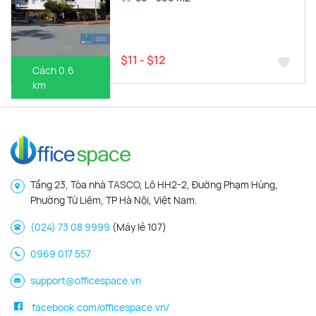
$11 - $12
Cách 0.6
km
Tầng 23, Tòa nhà TASCO, Lô HH2-2, Đường Phạm Hùng,
Phường Từ Liêm, TP Hà Nội, Việt Nam.
(024) 73 08 9999
(Máy lẻ 107)
0969 017 557
support@officespace.vn
facebook.com/officespace.vn/