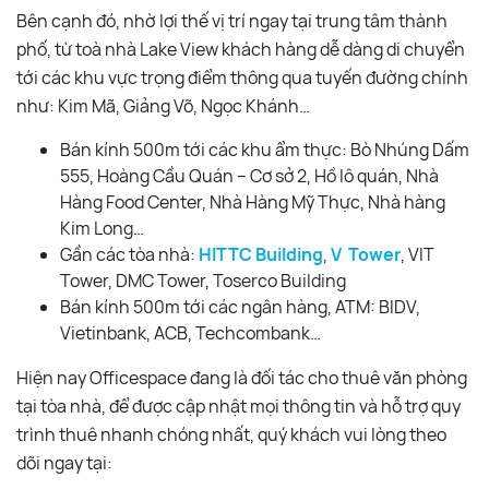
Bên cạnh đó, nhờ lợi thế vị trí ngay tại trung tâm thành
phố, từ toà nhà Lake View khách hàng dễ dàng di chuyển
tới các khu vực trọng điểm thông qua tuyến đường chính
như: Kim Mã, Giảng Võ, Ngọc Khánh…
Bán kính 500m tới các khu ẩm thực: Bò Nhúng Dấm
555, Hoàng Cầu Quán – Cơ sở 2, Hồ lô quán, Nhà
Hàng Food Center, Nhà Hàng Mỹ Thực, Nhà hàng
Kim Long…
Gần các tòa nhà:
HITTC Building
,
V Tower
, VIT
Tower, DMC Tower, Toserco Building
Bán kính 500m tới các ngân hàng, ATM: BIDV,
Vietinbank, ACB, Techcombank…
Hiện nay Officespace đang là đối tác cho thuê văn phòng
tại tòa nhà, để được cập nhật mọi thông tin và hỗ trợ quy
trình thuê nhanh chóng nhất, quý khách vui lòng theo
dõi ngay tại: