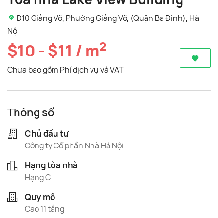
D10 Giảng Võ, Phường Giảng Võ, (Quận Ba Đình), Hà
Nội
2
$10 - $11 / m
Chưa bao gồm Phí dịch vụ và VAT
Thông số
Chủ đầu tư
Công ty Cổ phần Nhà Hà Nội
Hạng tòa nhà
Hạng C
Quy mô
Cao 11 tầng