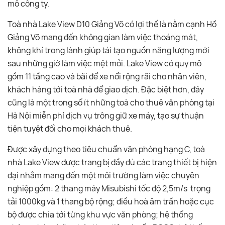
mô công ty.
Toà nhà Lake View D10 Giảng Võ có lợi thế là nằm cạnh Hồ
Giảng Võ mang đến không gian làm việc thoáng mát,
không khí trong lành giúp tái tạo nguồn năng lượng mới
sau những giờ làm việc mệt mỏi. Lake View có quy mô
gồm 11 tầng cao và bãi để xe nổi rộng rãi cho nhân viên,
khách hàng tới toà nhà để giao dịch. Đặc biệt hơn, đây
cũng là một trong số ít những toà cho thuê văn phòng tại
Hà Nội miễn phí dịch vụ trông giữ xe máy, tạo sự thuận
tiện tuyệt đối cho mọi khách thuê.
Được xây dựng theo tiêu chuẩn văn phòng hạng C, toà
nhà Lake View được trang bị đầy đủ các trang thiết bị hiện
đại nhằm mang đến một môi trường làm việc chuyên
nghiệp gồm: 2 thang máy Misubishi tốc độ 2,5m/s trọng
tải 1000kg và 1 thang bộ rộng; điều hoà âm trần hoặc cục
bộ được chia tới từng khu vực văn phòng; hệ thống