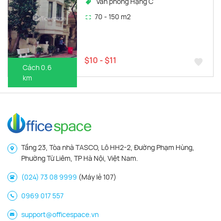
Văn phòng Hạng C
70 - 150 m2
$10 - $11
Cách 0.6
km
Tầng 23, Tòa nhà TASCO, Lô HH2-2, Đường Phạm Hùng,
Phường Từ Liêm, TP Hà Nội, Việt Nam.
(024) 73 08 9999
(Máy lẻ 107)
0969 017 557
support@officespace.vn