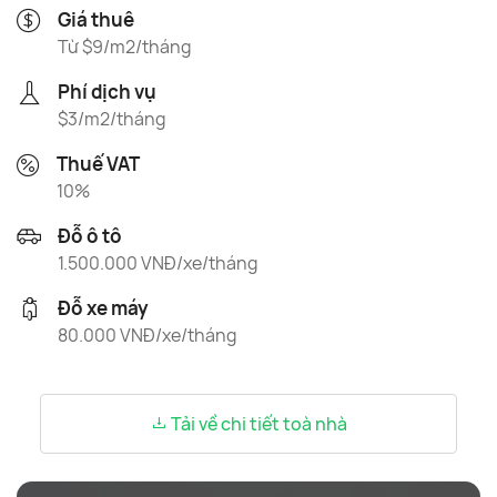
Giá thuê
Từ $9/m2/tháng
Phí dịch vụ
$3/m2/tháng
Thuế VAT
10%
Đỗ ô tô
1.500.000 VNĐ/xe/tháng
Đỗ xe máy
80.000 VNĐ/xe/tháng
Tải về chi tiết toà nhà