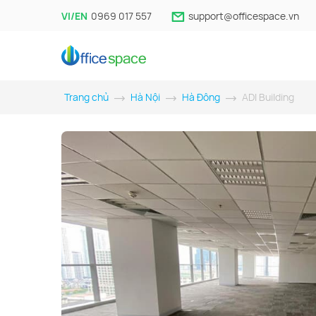
VI/EN
0969 017 557
support@officespace.vn
Trang chủ
Hà Nội
Hà Đông
ADI Building