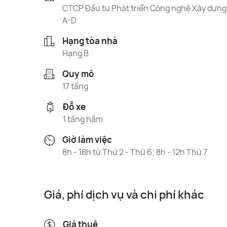
CTCP Đầu tư Phát triển Công nghệ Xây dựng
A-D
Hạng tòa nhà
Hạng B
Quy mô
17 tầng
Đỗ xe
1 tầng hầm
Giờ làm việc
8h - 18h từ Thứ 2 - Thứ 6; 8h - 12h Thứ 7
Giá, phí dịch vụ và chi phí khác
Giá thuê