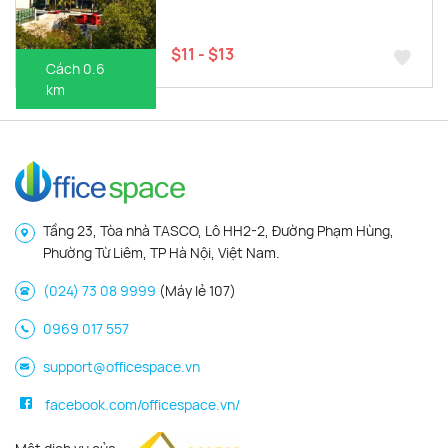
$11 - $13
Cách 0.6
km
Tầng 23, Tòa nhà TASCO, Lô HH2-2, Đường Phạm Hùng,
Phường Từ Liêm, TP Hà Nội, Việt Nam.
(024) 73 08 9999
(Máy lẻ 107)
0969 017 557
support@officespace.vn
facebook.com/officespace.vn/