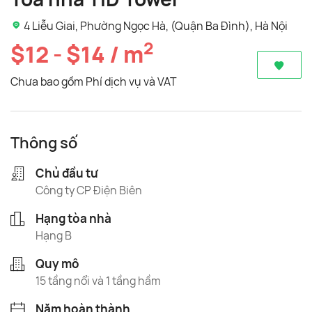
4 Liễu Giai, Phường Ngọc Hà, (Quận Ba Đình), Hà Nội
2
$12 - $14 / m
Chưa bao gồm Phí dịch vụ và VAT
Thông số
Chủ đầu tư
Công ty CP Điện Biên
Hạng tòa nhà
Hạng B
Quy mô
15 tầng nổi và 1 tầng hầm
Năm hoàn thành