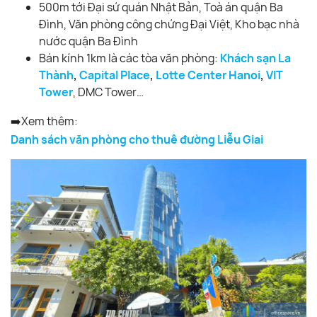
500m tới Đại sứ quán Nhật Bản, Toà án quận Ba
Đình, Văn phòng công chứng Đại Việt, Kho bạc nhà
nước quận Ba Đình
Bán kính 1km là các tòa văn phòng:
Khách sạn La
Thành
,
Capital Place
,
Lotte Center Hanoi
,
VIT
Tower
, DMC Tower…
➡️Xem thêm:
Danh sách văn phòng cho thuê đường Liễu Giai