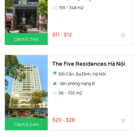
195 - 348 m2
$11 - $12
Cách 0.2 km
The Five Residences Hà Nội
Đội Cấn, Ba Đình, Hà Nội
Văn phòng Hạng B
56 - 700 m2
$20 - $28
Cách 0.2 km