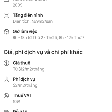
2009
Tầng điển hình
Diện tích: 469m2/sàn
Giờ làm việc
8h - 18h từ Thứ 2 - Thứ 6; 8h - 12h Thứ 7
Giá, phí dịch vụ và chi phí khác
Giá thuê
Từ $12/m2/tháng
Phí dịch vụ
$2/m2/tháng
Thuế VAT
10%
Đỗ ô tô