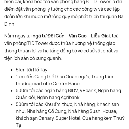
hiện đại, khoa học toà văn phòng hạng B TID Tower là địa
điểm đặt văn phòng lý tưởng cho các công ty và các tập
đoàn lớn khi muốn mở rộng quy mô phát triển tại quận Ba
Đình.
Nằm ngay tại
ngã tư Đội Cấn – Văn Cao – Liễu Giai
, toà
văn phòng TID Tower được thừa hưởng hệ thống giao
thông thuận lợi và hạ tầng đồng bộ về cơ sở vật chất và
tiện ích sẵn có xung quanh.
5 km tới Hồ Tây
1 km đến Cung thể thao Quần ngựa, Trung tâm
thương mại Lotte Center Hanoi
500m tới các ngân hàng BIDV, VPbank, Ngân hàng
Quân đội, Ngân hàng Agribank
500m tới các Khu ẩm thực, Nhà hàng, Khách sạn
như: Nhà hàng Cố Cung, Nhà hàng Sushi House,
khách sạn Canary, Super Hotel, Cửa hàng kem Thuỷ
Tạ