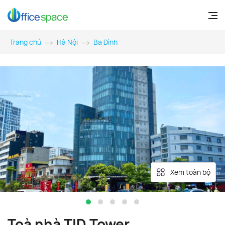
Trang chủ
Hà Nội
Ba Đình
Xem toàn bộ
Toà nhà TID Tower