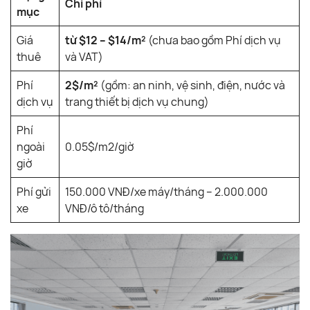
Chi phí
mục
Giá
từ $12 – $14/m²
(chưa bao gồm Phí dịch vụ
thuê
và VAT)
Phí
2$/m²
(gồm: an ninh, vệ sinh, điện, nước và
dịch vụ
trang thiết bị dịch vụ chung)
Phí
ngoài
0.05$/m2/giờ
giờ
Phí gửi
150.000 VNĐ/xe máy/tháng – 2.000.000
xe
VNĐ/ô tô/tháng