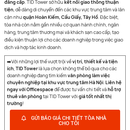
đẳng cấp
. TID Tower sở hữu
kết nối giao thông thuận
tiện
, dễ dàng di chuyển đến các khu vực trung tâm và lân
cận như
quận Hoàn Kiếm, Cầu Giấy, Tây Hồ
. Đặc biệt,
tòa nhà còn nằm gần nhiều cơ quan hành chính, ngân
hàng, trung tâm thương mại và khách sạn cao cấp, tạo
điều kiện thuận lợi cho các doanh nghiệp trong việc giao
dịch và hợp tác kinh doanh.
➡️Với những lợi thế vượt trội về
vị trí, thiết kế và tiện
ích
,
TID Tower
là lựa chọn không thể bỏ qua cho các
doanh nghiệp đang tìm kiếm
văn phòng làm việc
chuyên nghiệp tại khu vực trung tâm Hà Nội
.
Liên hệ
ngay với Officespace
để được tư vấn chi tiết và
hỗ trợ
thuê văn phòng
tại TID Tower với
giá tốt nhất thị
trường
!
GỬI BÁO GIÁ CHI TIẾT TÒA NHÀ
CHO TÔI