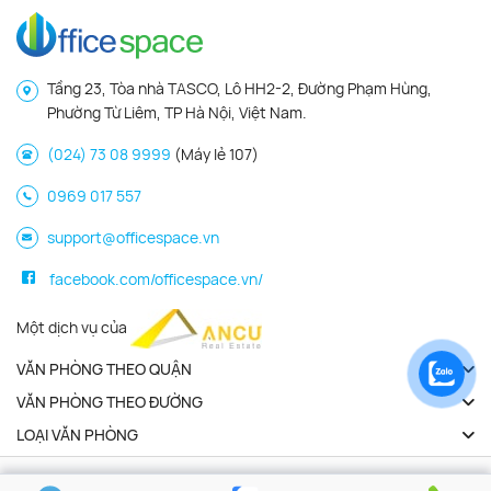
Tầng 23, Tòa nhà TASCO, Lô HH2-2, Đường Phạm Hùng,
Phường Từ Liêm, TP Hà Nội, Việt Nam.
(024) 73 08 9999
(Máy lẻ 107)
0969 017 557
support@officespace.vn
facebook.com/officespace.vn/
Một dịch vụ của
VĂN PHÒNG THEO QUẬN
VĂN PHÒNG THEO ĐƯỜNG
LOẠI VĂN PHÒNG
Copyright 2026 | Officespace.vn. All Rights Reserved