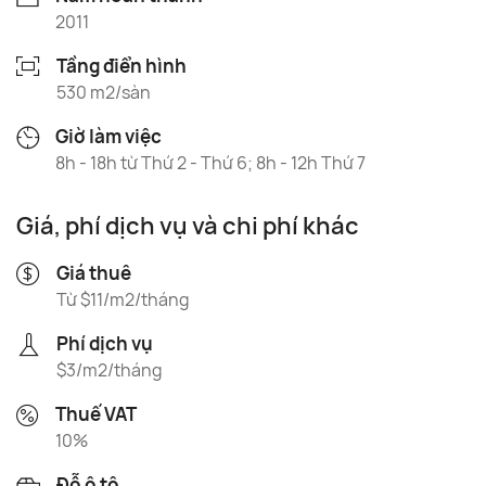
2011
Tầng điển hình
530 m2/sàn
Giờ làm việc
8h - 18h từ Thứ 2 - Thứ 6; 8h - 12h Thứ 7
Giá, phí dịch vụ và chi phí khác
Giá thuê
Từ $11/m2/tháng
Phí dịch vụ
$3/m2/tháng
Thuế VAT
10%
Đỗ ô tô