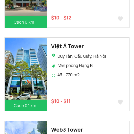
$10 - $12
Cách 0 km
Việt Á Tower
Duy Tân, Cầu Giấy, Hà Nội
Văn phòng Hạng B
43 - 770 m2
$10 - $11
Cách 0.1 km
Web3 Tower