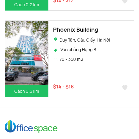
$12 - $17
Cách 0.2 km
Phoenix Building
Duy Tân, Cầu Giấy, Hà Nội
Văn phòng Hạng B
70 - 350 m2
$14 - $18
Cách 0.3 km