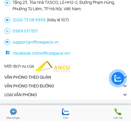
Tầng 23, Tòa nhà TASCO, Lô HH2-2, Đường Phạm Hùng,
Phường Từ Liêm, TP Hà Nội, Việt Nam.
(024) 73 08 9999
(Máy lẻ 107)
0969 017 557
support@officespace.vn
facebook.com/officespace.vn/
Một dịch vụ của
VĂN PHÒNG THEO QUẬN
VĂN PHÒNG THEO ĐƯỜNG
LOẠI VĂN PHÒNG
Copyright 2026 | Officespace.vn. All Rights Reserved
Chính sách bảo mật
Điều khoản sử dụng
Messenger
Zalo
Liên hệ