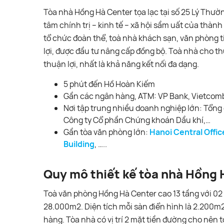
Tòa nhà Hồng Hà Center tọa lạc tại số 25 Lý Thườ
tâm chính trị – kinh tế – xã hội sầm uất của thàn
tổ chức đoàn thể, toà nhà khách sạn, văn phòng ti
lợi, được đầu tư nâng cấp đồng bộ. Toà nhà cho th
thuận lợi, nhất là khả năng kết nối đa dạng.
5 phút đến Hồ Hoàn Kiếm
Gần các ngân hàng, ATM: VP Bank, Vietcomb
Nơi tập trung nhiều doanh nghiệp lớn: Tổng 
Công ty Cổ phần Chứng khoán Dầu khí,…
Gần tòa văn phòng lớn:
Hanoi Central Offic
Building
, …..
Quy mô thiết kế tòa nhà Hồng 
Toà văn phòng Hồng Hà Center cao 13 tầng với 02 
28.000m2. Diện tích mỗi sàn điển hình là 2.200m
hàng. Tòa nhà có vị trí 2 mặt tiền đường cho nên 