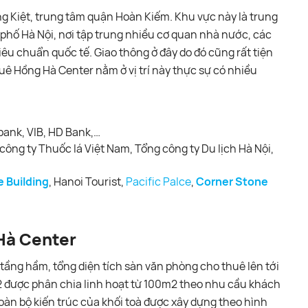
ng Kiệt, trung tâm quận Hoàn Kiếm. Khu vực này là trung
h phố Hà Nội, nơi tập trung nhiều cơ quan nhà nước, các
êu chuẩn quốc tế. Giao thông ở đây do đó cũng rất tiện
uê Hồng Hà Center nằm ở vị trí này thực sự có nhiều
ank, VIB, HD Bank,…
công ty Thuốc lá Việt Nam, Tổng công ty Du lịch Hà Nội,
e Building
, Hanoi Tourist,
Pacific Palce
,
Corner Stone
Hà Center
tầng hầm, tổng diện tích sàn văn phòng cho thuê lên tới
2 được phân chia linh hoạt từ 100m2 theo nhu cầu khách
toàn bộ kiến trúc của khối toà được xây dựng theo hình