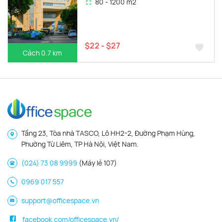
80 - 1200 m2
$22 - $27
Cách 0.7 km
Tầng 23, Tòa nhà TASCO, Lô HH2-2, Đường Phạm Hùng,
Phường Từ Liêm, TP Hà Nội, Việt Nam.
(024) 73 08 9999
(Máy lẻ 107)
0969 017 557
support@officespace.vn
facebook.com/officespace.vn/