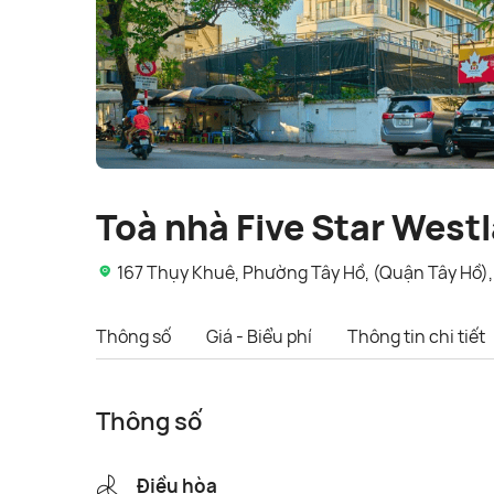
Toà nhà Five Star West
167 Thụy Khuê, Phường Tây Hồ, (Quận Tây Hồ),
Thông số
Giá - Biểu phí
Thông tin chi tiết
Thông số
Điều hòa