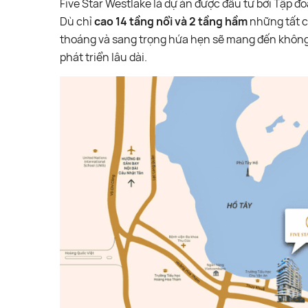
Five Star Westlake là dự án được đầu tư bởi Tập đ
Dù chỉ
cao 14 tầng nổi và 2 tầng hầm
những tất cả
thoáng và sang trọng hứa hẹn sẽ mang đến không 
phát triển lâu dài.