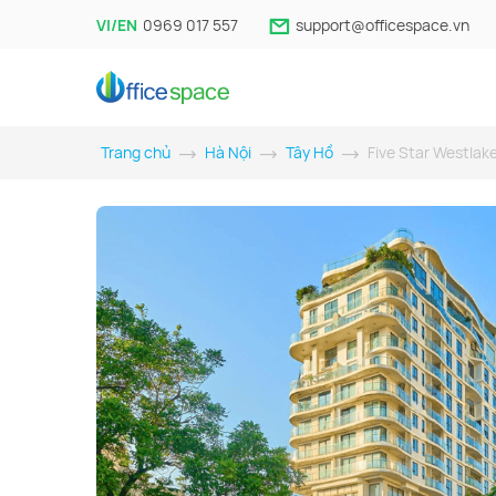
VI/EN
0969 017 557
support@officespace.vn
Trang chủ
Hà Nội
Tây Hồ
Five Star Westlak