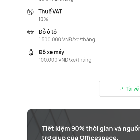
Thuế VAT
10%
Đỗ ô tô
1.500.000 VNĐ/xe/tháng
Đỗ xe máy
100.000 VNĐ/xe/tháng
Tải về
Tiết kiệm 90% thời gian và nguồ
trợ giúp của Officespace.