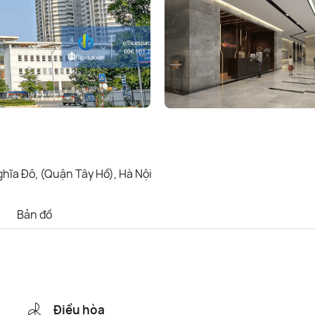
ĩa Đô, (Quận Tây Hồ), Hà Nội
Bản đồ
Điều hòa