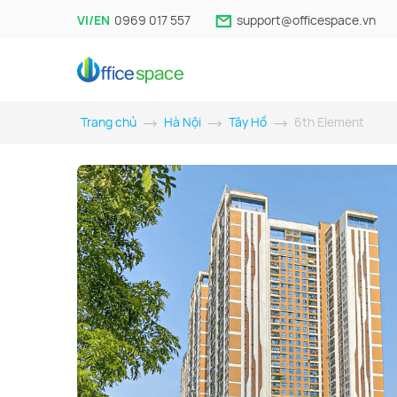
VI/EN
0969 017 557
support@officespace.vn
Trang chủ
Hà Nội
Tây Hồ
6th Element