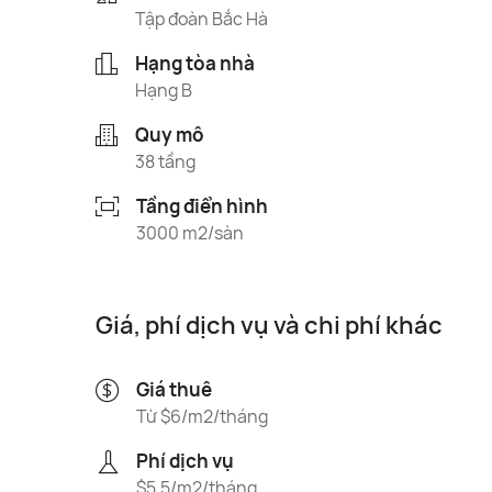
Tập đoàn Bắc Hà
Hạng tòa nhà
Hạng B
Quy mô
38 tầng
Tầng điển hình
3000 m2/sàn
Giá, phí dịch vụ và chi phí khác
Giá thuê
Từ $6/m2/tháng
Phí dịch vụ
$5.5/m2/tháng