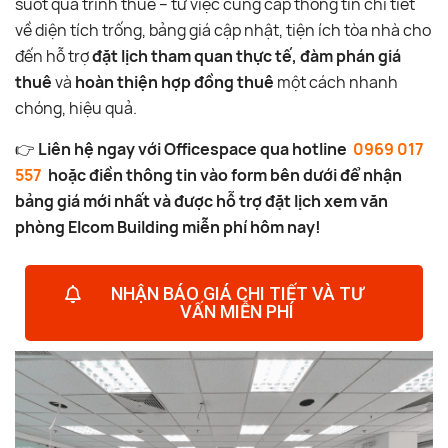
suốt quá trình thuê – từ việc cung cấp thông tin chi tiết
về diện tích trống, bảng giá cập nhật, tiện ích tòa nhà cho
đến hỗ trợ
đặt lịch tham quan thực tế, đàm phán giá
thuê
và
hoàn thiện hợp đồng thuê
một cách nhanh
chóng, hiệu quả.
👉
Liên hệ ngay với Officespace qua hotline
0969 017
557
hoặc điền thông tin vào form bên dưới để nhận
bảng giá mới nhất và được hỗ trợ đặt lịch xem văn
phòng Elcom Building miễn phí hôm nay!
NHẬN BÁO GIÁ CHI TIẾT VÀ TƯ
VẤN MIỄN PHÍ