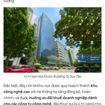
tưởng.
Vị trí tòa nhà Elcom Building 15 Duy Tân
Đặc biệt, đây còn là khu vực được quy hoạch thành
khu
công nghệ cao
với hệ thống hạ tầng đồng bộ, hoàn
chỉnh, và được
hưởng ưu đãi thuế doanh nghiệp dành
cho các công ty công nghệ
, đây thực sự là vị trí vàng cho