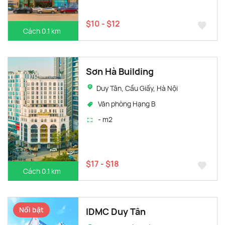
$10 - $12
Cách 0.1 km
Sơn Hà Building
Duy Tân, Cầu Giấy, Hà Nội
Văn phòng Hạng B
- m2
$17 - $18
Cách 0.1 km
Nổi bật
IDMC Duy Tân