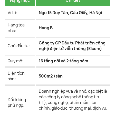
Hạng mục
Chi tiết
Vị trí:
Ngõ 15 Duy Tân, Cầu Giấy, Hà Nội
Hạng tòa
Hạng B
nhà:
Công ty CP Đầu tư Phát triển công
Chủ đầu tư:
nghệ điện tử viễn thông (Elcom)
Quy mô:
16 tầng nổi và 2 tầng hầm
Diện tích
500m2 /sàn
sàn:
Doanh nghiệp vừa và nhỏ, đặc biệt là
các công ty công nghệ thông tin
Đối tượng
(IT), công nghệ, phần mềm, tài
phù hợp:
chính, giáo dục, thương mại, dịch vụ,
…