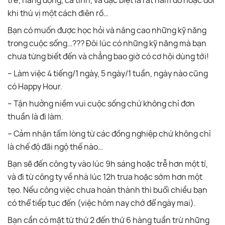
khi thú vị một cách điên rồ…
Bạn có muốn được học hỏi và nâng cao những kỹ năng
trong cuộc sống…??? Đôi lúc có những kỹ năng mà bạn
chưa từng biết đến và chẳng bao giờ có cơ hội dùng tới!
– Làm việc 4 tiếng/1 ngày, 5 ngày/1 tuần, ngày nào cũng
có Happy Hour.
– Tận hưởng niềm vui cuộc sống chứ không chỉ đơn
thuần là đi làm.
– Cảm nhận tấm lòng từ các đồng nghiệp chứ không chỉ
là chế độ đãi ngộ thế nào…
Bạn sẽ đến công ty vào lúc 9h sáng hoặc trễ hơn một tí,
và đi từ công ty về nhà lúc 12h trưa hoặc sớm hơn một
tẹo. Nếu công việc chưa hoàn thành thì buổi chiều bạn
có thể tiếp tục đến (việc hôm nay chớ để ngày mai).
Bạn cần có mặt từ thứ 2 đến thứ 6 hàng tuần trừ những