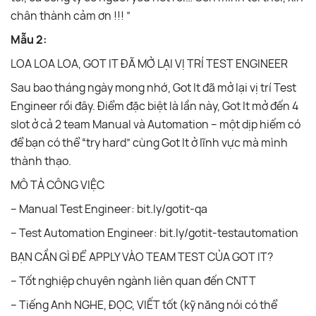
chân thành cảm ơn !!! ”
Mẫu 2:
LOA LOA LOA, GOT IT ĐÃ MỞ LẠI VỊ TRÍ TEST ENGINEER
Sau bao tháng ngày mong nhớ, Got It đã mở lại vị trí Test
Engineer rồi đây. Điểm đặc biệt là lần này, Got It mở đến 4
slot ở cả 2 team Manual và Automation – một dịp hiếm có
để bạn có thể “try hard” cùng Got It ở lĩnh vực mà mình
thành thạo.
MÔ TẢ CÔNG VIỆC
– Manual Test Engineer: bit.ly/gotit-qa
– Test Automation Engineer: bit.ly/gotit-testautomation
BẠN CẦN GÌ ĐỂ APPLY VÀO TEAM TEST CỦA GOT IT?
– Tốt nghiệp chuyên ngành liên quan đến CNTT
– Tiếng Anh NGHE, ĐỌC, VIẾT tốt (kỹ năng nói có thể