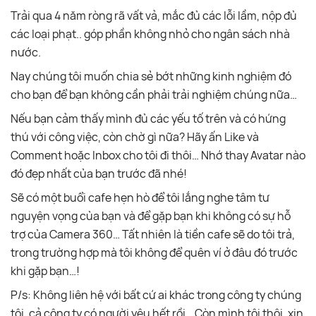
Trải qua 4 năm ròng rã vất vả, mắc đủ các lỗi lầm, nộp đủ
các loại phạt.. góp phần không nhỏ cho ngân sách nhà
nước.
Nay chúng tôi muốn chia sẻ bớt những kinh nghiệm đó
cho bạn để bạn không cần phải trải nghiệm chúng nữa…
Nếu bạn cảm thấy mình đủ các yếu tố trên và có hứng
thú với công việc, còn chờ gì nữa? Hãy ấn Like và
Comment hoặc Inbox cho tôi đi thôi… Nhớ thay Avatar nào
đó đẹp nhất của bạn trước đã nhé!
Sẽ có một buổi cafe hẹn hò để tôi lắng nghe tâm tư
nguyện vọng của bạn và để gặp bạn khi không có sự hỗ
trợ của Camera 360… Tất nhiên là tiền cafe sẽ do tôi trả,
trong trường hợp mà tôi không để quên ví ở đâu đó trước
khi gặp bạn…!
P/s: Không liên hệ với bất cứ ai khác trong công ty chúng
tôi, cả công ty có người yêu hết rồi… Còn mình tôi thôi, xin