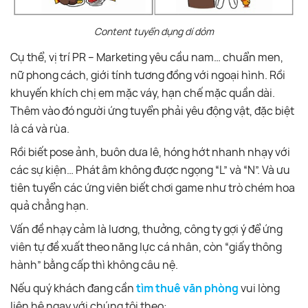
Content tuyển dụng dí dỏm
Cụ thể, vị trí PR – Marketing yêu cầu nam… chuẩn men,
nữ phong cách, giới tính tương đồng với ngoại hình. Rồi
khuyến khích chị em mặc váy, hạn chế mặc quần dài.
Thêm vào đó người ứng tuyển phải yêu động vật, đặc biệt
là cá và rùa.
Rồi biết pose ảnh, buôn dưa lê, hóng hớt nhanh nhạy với
các sự kiện… Phát âm không được ngọng “L” và “N”. Và ưu
tiên tuyển các ứng viên biết chơi game như trò chém hoa
quả chẳng hạn.
Vấn đề nhạy cảm là lương, thưởng, công ty gợi ý để ứng
viên tự đề xuất theo năng lực cá nhân, còn “giấy thông
hành” bằng cấp thì không câu nệ.
Nếu quý khách đang cần
tìm thuê văn phòng
vui lòng
liên hệ ngay với chúng tôi theo: