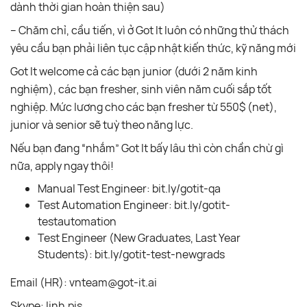
dành thời gian hoàn thiện sau)
– Chăm chỉ, cầu tiến, vì ở Got It luôn có những thử thách
yêu cầu bạn phải liên tục cập nhật kiến thức, kỹ năng mới
Got It welcome cả các bạn junior (dưới 2 năm kinh
nghiệm), các bạn fresher, sinh viên năm cuối sắp tốt
nghiệp. Mức lương cho các bạn fresher từ 550$ (net),
junior và senior sẽ tuỳ theo năng lực.
Nếu bạn đang “nhắm” Got It bấy lâu thì còn chần chừ gì
nữa, apply ngay thôi!
Manual Test Engineer: bit.ly/gotit-qa
Test Automation Engineer: bit.ly/gotit-
testautomation
Test Engineer (New Graduates, Last Year
Students): bit.ly/gotit-test-newgrads
Email (HR):
vnteam@got-it.ai
Skype: linh.pis