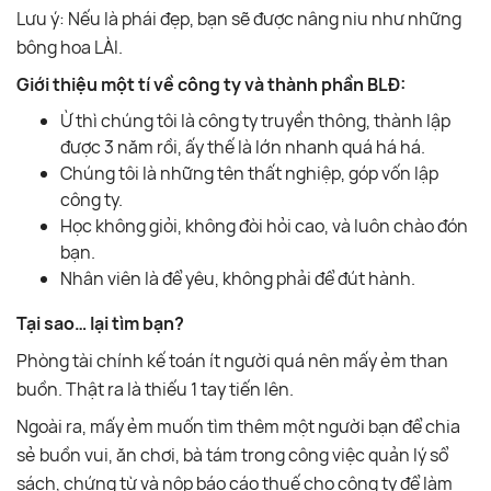
Lưu ý: Nếu là phái đẹp, bạn sẽ được nâng niu như những
bông hoa LÀI.
Giới thiệu một tí về công ty và thành phần BLĐ:
Ừ thì chúng tôi là công ty truyền thông, thành lập
được 3 năm rồi, ấy thế là lớn nhanh quá há há.
Chúng tôi là những tên thất nghiệp, góp vốn lập
công ty.
Học không giỏi, không đòi hỏi cao, và luôn chào đón
bạn.
Nhân viên là để yêu, không phải để đút hành.
Tại sao… lại tìm bạn?
Phòng tài chính kế toán ít người quá nên mấy ẻm than
buồn. Thật ra là thiếu 1 tay tiến lên.
Ngoài ra, mấy ẻm muốn tìm thêm một người bạn để chia
sẻ buồn vui, ăn chơi, bà tám trong công việc quản lý sổ
sách, chứng từ và nộp báo cáo thuế cho công ty để làm