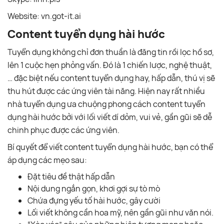
Website: vn.got-it.ai
Content tuyển dụng hài hước
Tuyển dụng không chỉ đơn thuần là đăng tin rồi lọc hồ sơ,
lên 1 cuộc hẹn phỏng vấn. Đó là 1 chiến lược, nghệ thuật,
… đặc biệt nếu content tuyển dụng hay, hấp dẫn, thú vị sẽ
thu hút được các ứng viên tài năng. Hiện nay rất nhiều
nhà tuyển dụng ưa chuộng phong cách content tuyển
dụng hài hước bởi với lối viết dí dỏm, vui vẻ, gần gũi sẽ dễ
chinh phục được các ứng viên.
Bí quyết để viết content tuyển dụng hài hước, bạn có thể
áp dụng các mẹo sau:
Đặt tiêu đề thật hấp dẫn
Nội dung ngắn gọn, khơi gợi sự tò mò
Chứa đựng yếu tố hài hước, gây cười
Lối viết không cần hoa mỹ, nên gần gũi như văn nói.