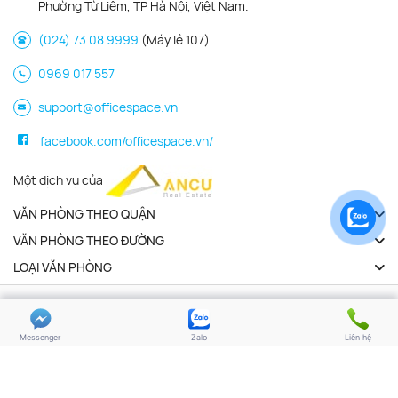
Phường Từ Liêm, TP Hà Nội, Việt Nam.
(024) 73 08 9999
(Máy lẻ 107)
0969 017 557
support@officespace.vn
facebook.com/officespace.vn/
Một dịch vụ của
VĂN PHÒNG THEO QUẬN
VĂN PHÒNG THEO ĐƯỜNG
LOẠI VĂN PHÒNG
Copyright 2026 | Officespace.vn. All Rights Reserved
Chính sách bảo mật
Điều khoản sử dụng
Messenger
Zalo
Liên hệ