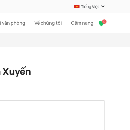
Tiếng Việt
0
i văn phòng
Về chúng tôi
Cẩm nang
m Xuyến