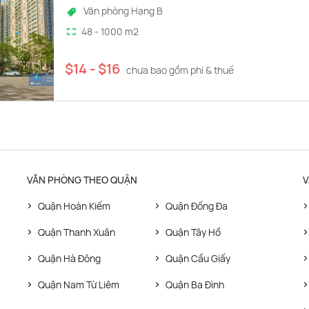
Văn phòng Hạng B
48 - 1000 m2
$14 - $16
chưa bao gồm phí & thuế
VĂN PHÒNG THEO QUẬN
V
Quận Hoàn Kiếm
Quận Đống Đa
Quận Thanh Xuân
Quận Tây Hồ
Quận Hà Đông
Quận Cầu Giấy
Quận Nam Từ Liêm
Quận Ba Đình