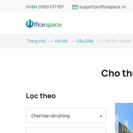
VI/EN
0969 017 557
support@officespace.vn
Trang chủ
Hà Nội
Cầu Giấy
Trần Kim Xuyến
Cho th
Lọc theo
Chọn loại văn phòng