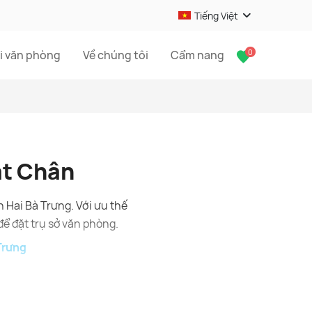
Tiếng Việt
0
i văn phòng
Về chúng tôi
Cẩm nang
át Chân
Hai Bà Trưng. Với ưu thế
ể đặt trụ sở văn phòng.
Trưng
thuận lợi. Tuyến đường