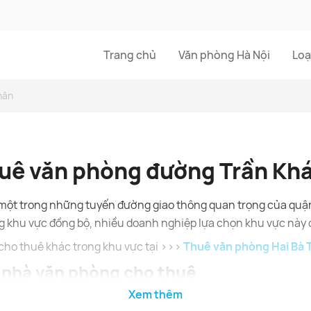
Trang chủ
Văn phòng Hà Nội
Loạ
hân
uê văn phòng đường Trần Kh
một trong những tuyến đường giao thông quan trọng của quận 
g khu vực đồng bộ, nhiều doanh nghiệp lựa chọn khu vực này đ
ho thuê khác trong khu vực tại >>>
Thuê văn phòng Hai Bà 
 nhà văn phòng cho thuê
Xem thêm
ăn phòng tại đường Trần Khát Chân chính là vị trí giao thông 