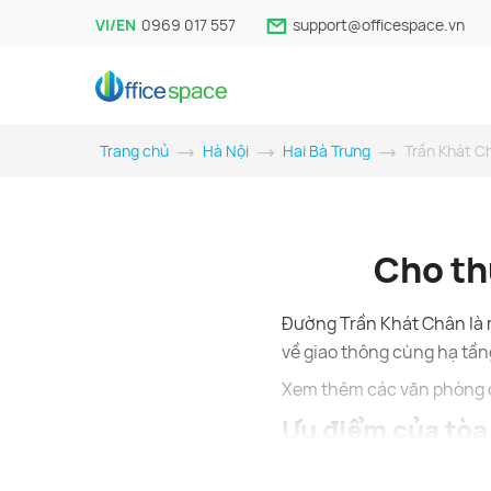
VI/EN
0969 017 557
support@officespace.vn
Trang chủ
Hà Nội
Hai Bà Trưng
Trần Khát C
Cho th
Đường Trần Khát Chân là 
về giao thông cùng hạ tần
Xem thêm các văn phòng c
Ưu điểm của tòa
Ưu điểm lớn của các tòa v