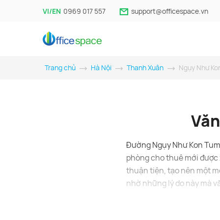
VI/EN
0969 017 557
support@officespace.vn
Trang chủ
Hà Nội
Thanh Xuân
Ngụy Như Ko
Văn
Đường Ngụy Như Kon Tum l
phòng cho thuê mới được x
thuận tiện, tạo nên một m
nhờ những lý do này mà vă
Danh sách văn phòng cho t
Thanh Xuân