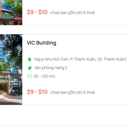
$9 - $10
chưa bao gồm phí & thuế
VIC Building
Ngụy Như Kon Tum, P. Thanh Xuân, (Q. Thanh Xuân)
Văn phòng Hạng C
50 - 100 m2
$9 - $10
chưa bao gồm phí & thuế