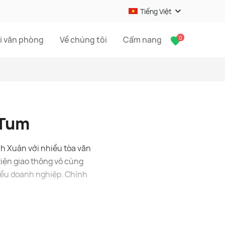
Tiếng Việt
0
i văn phòng
Về chúng tôi
Cẩm nang
 Tum
h Xuân với nhiều tòa văn
tiện giao thông vô cùng
hiều doanh nghiệp. Chính
:
Thuê văn phòng quận