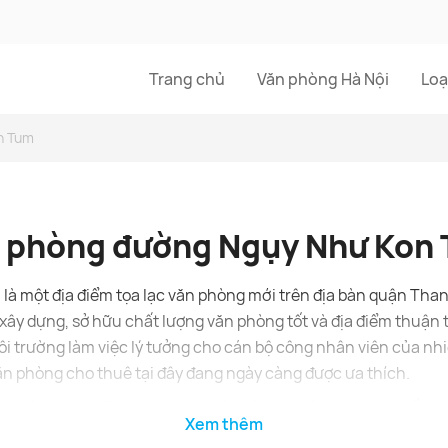
Trang chủ
Văn phòng Hà Nội
Loạ
n Tum
 phòng đường Ngụy Như Kon
à một địa điểm tọa lạc văn phòng mới trên địa bàn quận Than
ây dựng, sở hữu chất lượng văn phòng tốt và địa điểm thuận 
ôi trường làm việc lý tưởng cho cán bộ công nhân viên của n
n phòng cho thuê tại đây đang ngày càng được ưa thích.
huê tại quận Thanh Xuân, quý khách vui lòng xem chi tiết tại
Xem thêm