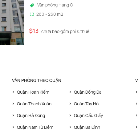
Văn phòng Hạng C
260 - 260 m2
$13
chưa bao gồm phí & thuế
VĂN PHÒNG THEO QUẬN
V
Quận Hoàn Kiếm
Quận Đống Đa
Quận Thanh Xuân
Quận Tây Hồ
Quận Hà Đông
Quận Cầu Giấy
Quận Nam Từ Liêm
Quận Ba Đình