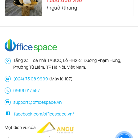
1.500.000 VNĐ
/người/tháng
Tầng 23, Tòa nhà TASCO, Lô HH2-2, Đường Phạm Hùng,
Phường Từ Liêm, TP Hà Nội, Việt Nam.
(024) 73 08 9999
(Máy lẻ 107)
0969 017 557
support@officespace.vn
facebook.com/officespace.vn/
Một dịch vụ của