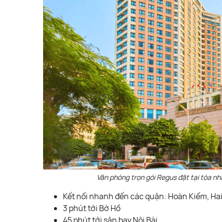
Văn phòng trọn gói Regus đặt tại tòa n
Kết nối nhanh đến các quận: Hoàn Kiếm, Ha
3 phút tới Bờ Hồ
45 phút tới sân bay Nội Bài