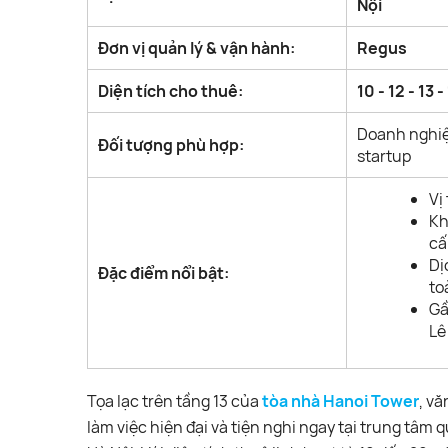
Nội
Đơn vị quản lý & vận hành:
Regus
Diện tích cho thuê:
10 - 12 - 13 
Doanh nghiệp
Đối tượng phù hợp:
startup
Vị
Kh
cấ
Dị
Đặc điểm nổi bật:
to
Gầ
Lê
Tọa lạc trên tầng 13 của
tòa nhà Hanoi Tower
, v
làm việc hiện đại và tiện nghi ngay tại trung tâ