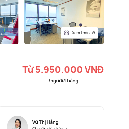
Xem toàn bộ
Từ 5.950.000 VNĐ
/người/tháng
Vũ Thị Hằng
Chuyên viên tư vấn