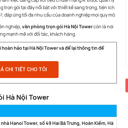
 làm việc đẳng cấp với tiêu chuẩn hạng A. Được quản lý
trọn gói tại đây nổi bật với thiết kế sang trọng, tiện ích
0m², đáp ứng tối đa nhu cầu của doanh nghiệp mọi quy mô.
yên nghiệp,
văn phòng trọn gói Hà Nội Tower
còn là nơi
ợng mạnh mẽ với đối tác, khách hàng.
hoàn hảo tại Hà Nội Tower và để lại thông tin để
IÁ CHI TIẾT CHO TÔI
ói Hà Nội Tower
a nhà Hanoi Tower, số 49 Hai Bà Trưng, Hoàn Kiếm, Hà