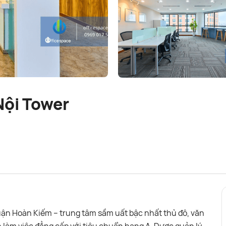
Nội Tower
, quận Hoàn Kiếm – trung tâm sầm uất bậc nhất thủ đô, văn