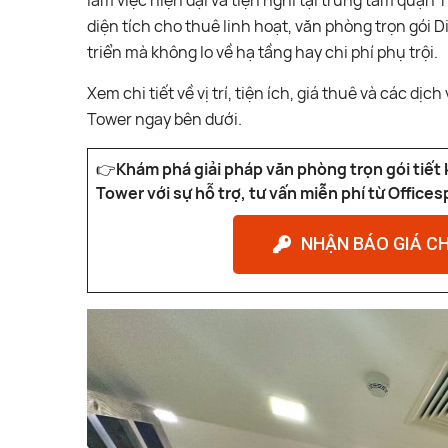
làm việc hiện đại và tiện nghi tại trung tâm quận 
diện tích cho thuê linh hoạt, văn phòng trọn gói
triển mà không lo về hạ tầng hay chi phí phụ trội.
Xem chi tiết về vị trí, tiện ích, giá thuê và các d
Tower ngay bên dưới.
👉
Khám phá giải pháp văn phòng trọn gói tiết
Tower với sự hỗ trợ, tư vấn miễn phí từ Office
NHẬN BÁO GIÁ CH