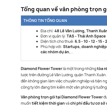
Tổng quan về văn phòng trọn 
THÔNG TIN TỔNG QUAN
Địa chỉ:
48 Lê Văn Lương, Thanh Xuân
Đơn vị quản lý:
TAS - Thái Anh Space
Diện tích cho thuê:
6.5 - 10 - 12 - 15 -
Phù hợp với:
Startups, doanh nghiệp 
các nhóm dự án
,...
Diamond Flower Tower
là một trong những
tòa n
lược trên đường Lê Văn Lương, quận Thanh Xuân. V
đến không gian làm việc chuyên nghiệp và tiện n
công ty lớn đang tìm kiếm một văn phòng lý tưởng 
Văn phòng trọn gói tại Diamond Flower Tower
đư
muốn
tiết kiệm thời gian
và
chi phí đầu tư cơ sở 