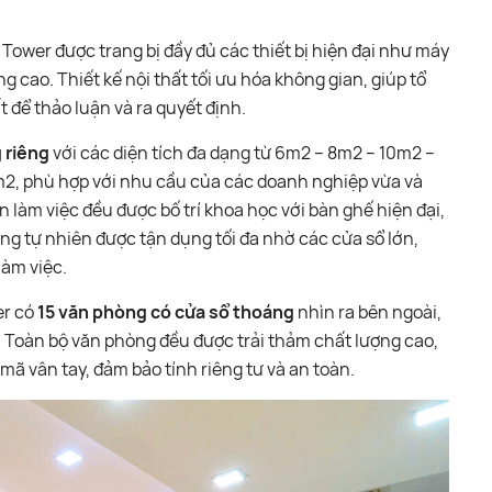
Tower được trang bị đầy đủ các thiết bị hiện đại như máy
 cao. Thiết kế nội thất tối ưu hóa không gian, giúp tổ
t để thảo luận và ra quyết định.
 riêng
với các diện tích đa dạng từ 6m2 – 8m2 – 10m2 –
2, phù hợp với nhu cầu của các doanh nghiệp vừa và
 làm việc đều được bố trí khoa học với bàn ghế hiện đại,
ng tự nhiên được tận dụng tối đa nhờ các cửa sổ lớn,
làm việc.
er có
15 văn phòng có cửa sổ thoáng
nhìn ra bên ngoài,
. Toàn bộ văn phòng đều được trải thảm chất lượng cao,
mã vân tay, đảm bảo tính riêng tư và an toàn.