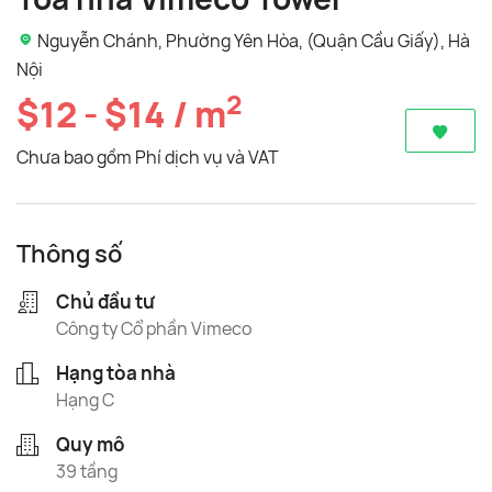
Nguyễn Chánh, Phường Yên Hòa, (Quận Cầu Giấy), Hà
Nội
2
$12 - $14 / m
Chưa bao gồm Phí dịch vụ và VAT
Thông số
Chủ đầu tư
Công ty Cổ phần Vimeco
Hạng tòa nhà
Hạng C
Quy mô
39 tầng