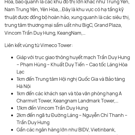
Hòa, bao quanh là các khu đô thị lớn khác như Trung Yên,
Nam Trung Yên, Yên Hòa,…Đây là khu vực có hạ tầng kỹ
thuật được đồng bộ hoàn hảo, xung quanh là các siêu thị,
trung tâm thương mại sầm uất như BigC, Grand Plaza,
Vincom Trần Duy Hưng, KeangNam,…
Liên kết vùng từ Vimeco Tower:
Giáp với trục giao thông huyết mạch Trần Duy Hưng
– Phạm Hùng – Khuất Duy Tiến – Cao tốc Láng Hòa
Lạc
1km đến Trung tâm Hội nghị Quốc Gia và Bảo tàng
Hà Nội
1km đến các khách sạn và tòa văn phòng hạng A
Charmvit Tower, Keangnam Landmark Tower,…
1,1km đến Vincom Trần Duy Hưng
2km đến ngã tư Đường Láng – Nguyễn Chí Thanh –
Trần Duy Hưng
Gần các ngân hàng lớn như BIDV, Vietinbank,