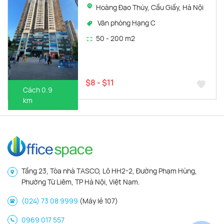
Hoàng Đạo Thúy, Cầu Giấy, Hà Nội
Văn phòng Hạng C
50 - 200 m2
$8 - $11
Cách 0.9
km
Tầng 23, Tòa nhà TASCO, Lô HH2-2, Đường Phạm Hùng,
Phường Từ Liêm, TP Hà Nội, Việt Nam.
(024) 73 08 9999
(Máy lẻ 107)
0969 017 557