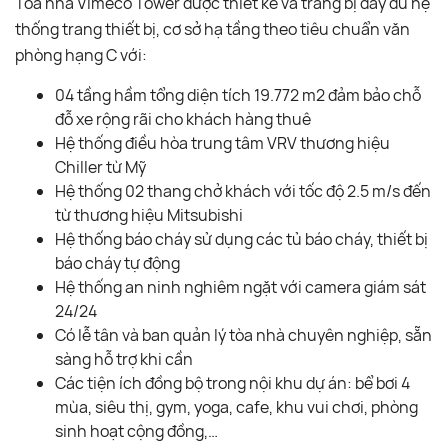
Tòa nhà Vimeco Tower được thiết kế và trang bị đầy đủ hệ
thống trang thiết bị, cơ sở hạ tầng theo tiêu chuẩn văn
phòng hạng C với:
04 tầng hầm tổng diện tích 19.772 m2 đảm bảo chỗ
đỗ xe rộng rãi cho khách hàng thuê
Hệ thống điều hòa trung tâm VRV thương hiệu
Chiller từ Mỹ
Hệ thống 02 thang chở khách với tốc độ 2.5 m/s đến
từ thương hiệu Mitsubishi
Hệ thống báo cháy sử dụng các tủ báo cháy, thiết bị
báo cháy tự động
Hệ thống an ninh nghiêm ngặt với camera giám sát
24/24
Có lễ tân và ban quản lý tòa nhà chuyên nghiệp, sẵn
sàng hỗ trợ khi cần
Các tiện ích đồng bộ trong nội khu dự án: bể bơi 4
mùa, siêu thị, gym, yoga, cafe, khu vui chơi, phòng
sinh hoạt cộng đồng,…