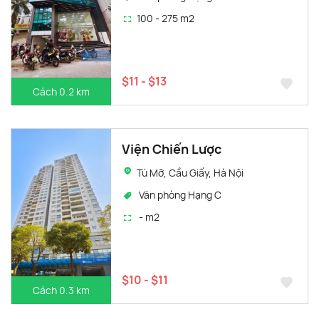
100 - 275 m2
$11 - $13
Cách 0.2 km
Viện Chiến Lược
Tú Mỡ, Cầu Giấy, Hà Nội
Văn phòng Hạng C
- m2
$10 - $11
Cách 0.3 km