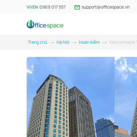
VI/EN
0969 017 557
support@officespace.vn
Trang chủ
Hà Nội
Hoàn Kiếm
Vietcombank 