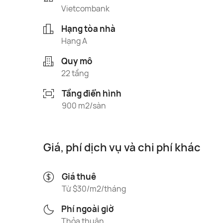
Vietcombank
Hạng tòa nhà
Hạng A
Quy mô
22 tầng
Tầng điển hình
900 m2/sàn
Giá, phí dịch vụ và chi phí khác
Giá thuê
Từ $30/m2/tháng
Phí ngoài giờ
Thỏa thuận