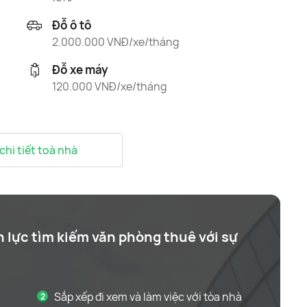
Đỗ ô tô
2.000.000 VNĐ/xe/tháng
Đỗ xe máy
120.000 VNĐ/xe/tháng
 chi tiết toà nhà
n lực tìm kiếm văn phòng thuê với sự
Sắp xếp đi xem và làm việc với tòa nhà