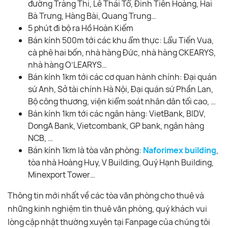
đường Tràng Thi, Lê Thái Tổ, Đinh Tiên Hoàng, Hai
Bà Trưng, Hàng Bài, Quang Trung…
5 phút đi bộ ra Hồ Hoàn Kiếm
Bán kính 500m tới các khu ẩm thực: Lẩu Tiến Vua,
cà phê hai bốn, nhà hàng Đức, nhà hàng CKEARYS,
nhà hàng O’LEARYS…
Bán kính 1km tới các cơ quan hành chính: Đại quán
sứ Anh, Sở tài chính Hà Nội, Đại quán sứ Phần Lan,
Bộ công thương, viện kiểm soát nhân dân tối cao, …
Bán kính 1km tới các ngân hàng: VietBank, BIDV,
DongA Bank, Vietcombank, GP bank, ngân hàng
NCB, …
Bán kính 1km là tòa văn phòng:
Naforimex building
,
tòa nhà Hoàng Huy, V Building, Quý Hạnh Building,
Minexport Tower…
Thông tin mới nhất về các tòa văn phòng cho thuê và
những kinh nghiệm tìn thuê văn phòng, quý khách vui
lòng cập nhật thường xuyên tại Fanpage của chúng tôi