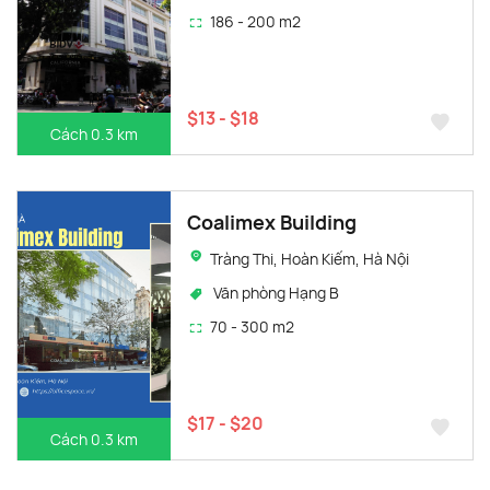
186 - 200 m2
$13 - $18
Cách 0.3 km
Coalimex Building
Tràng Thi, Hoàn Kiếm, Hà Nội
Văn phòng Hạng B
70 - 300 m2
$17 - $20
Cách 0.3 km